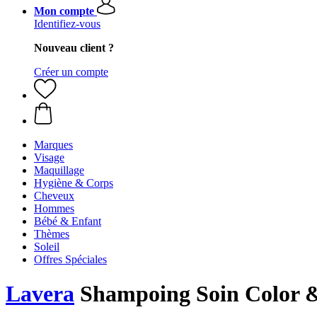
Mon compte
Identifiez-vous
Nouveau client ?
Créer un compte
Marques
Visage
Maquillage
Hygiène & Corps
Cheveux
Hommes
Bébé & Enfant
Thèmes
Soleil
Offres Spéciales
Lavera
Shampoing Soin Color &