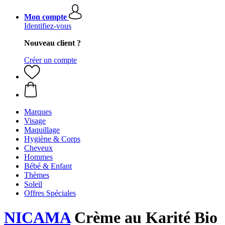
Mon compte
Identifiez-vous
Nouveau client ?
Créer un compte
Marques
Visage
Maquillage
Hygiène & Corps
Cheveux
Hommes
Bébé & Enfant
Thèmes
Soleil
Offres Spéciales
NICAMA
Crème au Karité Bio