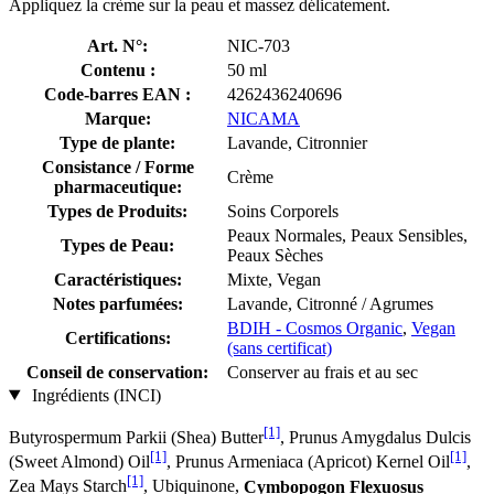
Appliquez la crème sur la peau et massez délicatement.
Art. N°:
NIC-703
Contenu :
50 ml
Code-barres EAN :
4262436240696
Marque:
NICAMA
Type de plante:
Lavande, Citronnier
Consistance / Forme
Crème
pharmaceutique:
Types de Produits:
Soins Corporels
Peaux Normales, Peaux Sensibles,
Types de Peau:
Peaux Sèches
Caractéristiques:
Mixte, Vegan
Notes parfumées:
Lavande, Citronné / Agrumes
BDIH - Cosmos Organic
,
Vegan
Certifications:
(sans certificat)
Conseil de conservation:
Conserver au frais et au sec
Ingrédients (INCI)
[1]
Butyrospermum Parkii (Shea) Butter
, Prunus Amygdalus Dulcis
[1]
[1]
(Sweet Almond) Oil
, Prunus Armeniaca (Apricot) Kernel Oil
,
[1]
Zea Mays Starch
, Ubiquinone,
Cymbopogon Flexuosus