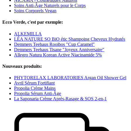
NICAMA - Cosmétiques Naturels
Soins Anti-Âge Naturels pour le Corps
Soins Corporels Vegan
Ecco Verde, c'est par exemple:
ALKEMILLA
LÉA NATURE SO BiO étic Shampoing Cheveux Hydratés
Demmers Teehaus Rooibos "Cup Caramel"
Demmers Teehaus Tisane "Joyeux Anniversaire"
Allegro Natura Korean Active Niacinamide 5%
Nouveaux produits:
PHYTORELAX LABORATORIES Argan Oil Shower Gel
Avril Sérum Fortifiant
Propolia Crème Mains
Propolia Sérum Anti-Âge
La Saponaria Crème Après-Rasage & SOS 2-en-1