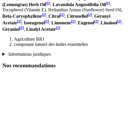
[1]
[1]
(Lemongras) Herb Oil
,
Lavandula Angustifolia Oil
,
Tocopherol (Vitamin E), Helianthus Annus (Sunflower) Seed Oil,
[2]
[2]
[2]
Beta-Caryophyllene
,
Citral
,
Citronellol
,
Geranyl
[2]
[2]
[2]
[2]
[2]
Acetate
,
Isoeugenol
,
Limonene
,
Eugenol
,
Linalool
,
[2]
[2]
Geraniol
,
Linalyl Acetate
Agriculture BIO
composant naturel des huiles essentielles
Informations juridiques
Nos recommandations