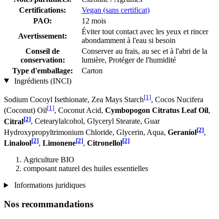
Certifications:
Vegan (sans certificat)
PAO:
12 mois
Éviter tout contact avec les yeux et rincer
Avertissement:
abondamment à l'eau si besoin
Conseil de
Conserver au frais, au sec et à l'abri de la
conservation:
lumière, Protéger de l'humidité
Type d'emballage:
Carton
Ingrédients (INCI)
[1]
Sodium Cocoyl Isethionate, Zea Mays Starch
, Cocos Nucifera
[1]
(Coconut) Oil
, Coconut Acid,
Cymbopogon Citratus Leaf Oil
,
[2]
Citral
, Cetearylalcohol, Glyceryl Stearate, Guar
[2]
Hydroxypropyltrimonium Chloride, Glycerin, Aqua,
Geraniol
,
[2]
[2]
[2]
Linalool
,
Limonene
,
Citronellol
Agriculture BIO
composant naturel des huiles essentielles
Informations juridiques
Nos recommandations