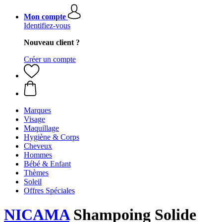
Mon compte
Identifiez-vous
Nouveau client ?
Créer un compte
Marques
Visage
Maquillage
Hygiène & Corps
Cheveux
Hommes
Bébé & Enfant
Thèmes
Soleil
Offres Spéciales
NICAMA
Shampoing Solide