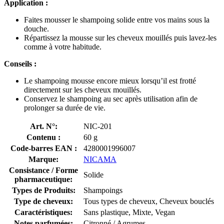
Application :
Faites mousser le shampoing solide entre vos mains sous la
douche.
Répartissez la mousse sur les cheveux mouillés puis lavez-les
comme à votre habitude.
Conseils :
Le shampoing mousse encore mieux lorsqu’il est frotté
directement sur les cheveux mouillés.
Conservez le shampoing au sec après utilisation afin de
prolonger sa durée de vie.
Art. N°:
NIC-201
Contenu :
60 g
Code-barres EAN :
4280001996007
Marque:
NICAMA
Consistance / Forme
Solide
pharmaceutique:
Types de Produits:
Shampoings
Type de cheveux:
Tous types de cheveux, Cheveux bouclés
Caractéristiques:
Sans plastique, Mixte, Vegan
Notes parfumées:
Citronné / Agrumes