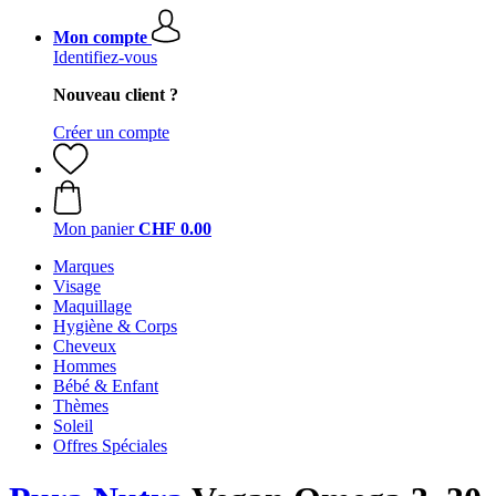
Mon compte
Identifiez-vous
Nouveau client ?
Créer un compte
Mon panier
CHF 0.00
Marques
Visage
Maquillage
Hygiène & Corps
Cheveux
Hommes
Bébé & Enfant
Thèmes
Soleil
Offres Spéciales