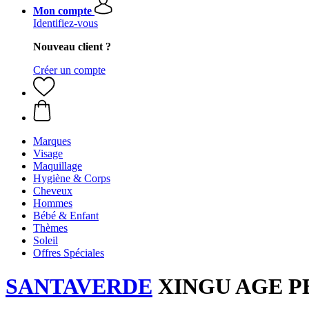
Mon compte
Identifiez-vous
Nouveau client ?
Créer un compte
Marques
Visage
Maquillage
Hygiène & Corps
Cheveux
Hommes
Bébé & Enfant
Thèmes
Soleil
Offres Spéciales
SANTAVERDE
XINGU AGE PER