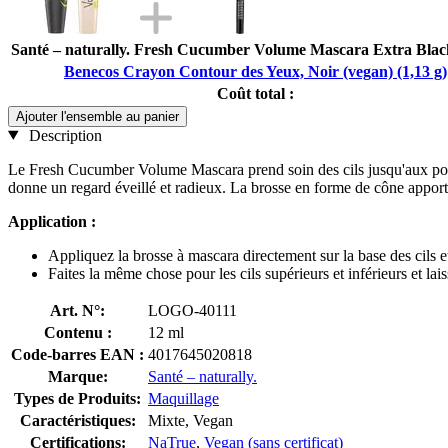
Santé – naturally. Fresh Cucumber Volume Mascara Extra Blac
Benecos Crayon Contour des Yeux, Noir (vegan) (1,13 g)
Coût total :
Ajouter l'ensemble au panier
Description
Le Fresh Cucumber Volume Mascara prend soin des cils jusqu'aux pointes
donne un regard éveillé et radieux. La brosse en forme de cône apporte 
Application :
Appliquez la brosse à mascara directement sur la base des cils et t
Faites la même chose pour les cils supérieurs et inférieurs et l
Art. N°:
LOGO-40111
Contenu :
12 ml
Code-barres EAN :
4017645020818
Marque:
Santé – naturally.
Types de Produits:
Maquillage
Caractéristiques:
Mixte, Vegan
Certifications:
NaTrue
,
Vegan (sans certificat)