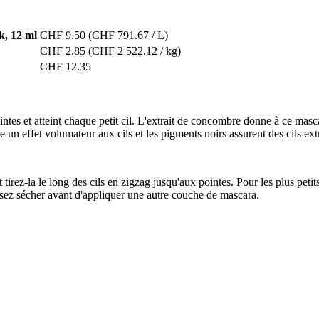
k, 12 ml
CHF 9.50
(CHF 791.67 / L)
CHF 2.85
(CHF 2 522.12 / kg)
CHF 12.35
 et atteint chaque petit cil. L'extrait de concombre donne à ce mascara u
un effet volumateur aux cils et les pigments noirs assurent des cils ext
irez-la le long des cils en zigzag jusqu'aux pointes. Pour les plus petits c
aissez sécher avant d'appliquer une autre couche de mascara.