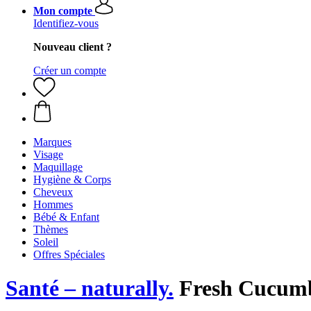
Mon compte
Identifiez-vous
Nouveau client ?
Créer un compte
Marques
Visage
Maquillage
Hygiène & Corps
Cheveux
Hommes
Bébé & Enfant
Thèmes
Soleil
Offres Spéciales
Santé – naturally.
Fresh Cucumb