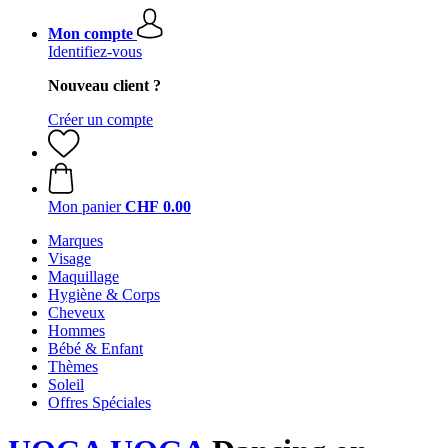
Mon compte
Identifiez-vous
Nouveau client ?
Créer un compte
Mon panier
CHF 0.00
Marques
Visage
Maquillage
Hygiène & Corps
Cheveux
Hommes
Bébé & Enfant
Thèmes
Soleil
Offres Spéciales