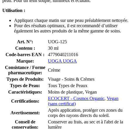
peau. Pour un teint souple, lumineux et éclatant.
Utilisation :
Appliquez chaque matin sur une peau préalablement nettoyée.
Pour des résultats optimaux, il est recommandé d’utiliser
également les autres produits de la même gamme de soins.
Art. N°:
UOG-125
Contenu :
30 ml
Code-barres EAN :
4779040211016
Marque:
UOGA UOGA
Consistance / Forme
Crème
pharmaceutique:
Types de Produits:
Visage - Soins & Crèmes
Types de Peau:
Tous Types de Peaux
Caractéristiques:
Moins de plastique, Vegan
ECOCERT - Cosmos Organic
,
Vegan
Certifications:
(sans certificat)
Après application, protéger ces zones du
Avertissement:
corps des rayons directs du soleil.
Conseil de
Conserver au frais, au sec et à l'abri de la
conservation:
lumière