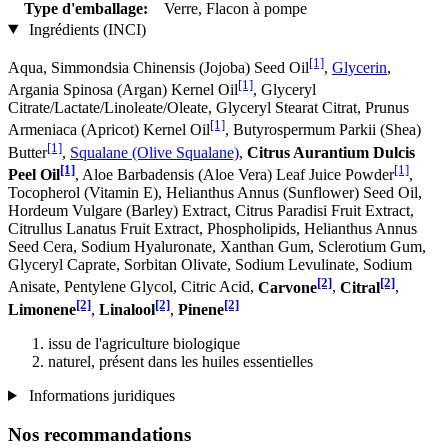
Type d'emballage:
Verre, Flacon à pompe
Ingrédients (INCI)
[1]
Aqua, Simmondsia Chinensis (Jojoba) Seed Oil
,
Glycerin
,
[1]
Argania Spinosa (Argan) Kernel Oil
, Glyceryl
Citrate/Lactate/Linoleate/Oleate, Glyceryl Stearat Citrat, Prunus
[1]
Armeniaca (Apricot) Kernel Oil
, Butyrospermum Parkii (Shea)
[1]
Butter
,
Squalane (Olive Squalane)
,
Citrus Aurantium Dulcis
[1]
[1]
Peel Oil
, Aloe Barbadensis (Aloe Vera) Leaf Juice Powder
,
Tocopherol (Vitamin E), Helianthus Annus (Sunflower) Seed Oil,
Hordeum Vulgare (Barley) Extract, Citrus Paradisi Fruit Extract,
Citrullus Lanatus Fruit Extract, Phospholipids, Helianthus Annus
Seed Cera, Sodium Hyaluronate, Xanthan Gum, Sclerotium Gum,
Glyceryl Caprate, Sorbitan Olivate, Sodium Levulinate, Sodium
[2]
[2]
Anisate, Pentylene Glycol, Citric Acid,
Carvone
,
Citral
,
[2]
[2]
[2]
Limonene
,
Linalool
,
Pinene
issu de l'agriculture biologique
naturel, présent dans les huiles essentielles
Informations juridiques
Nos recommandations