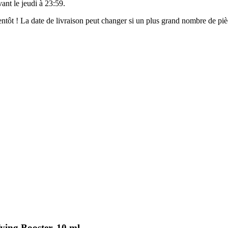
vant le
jeudi à 23:59
.
bientôt ! La date de livraison peut changer si un plus grand nombre de p
fying Booster, 10 ml