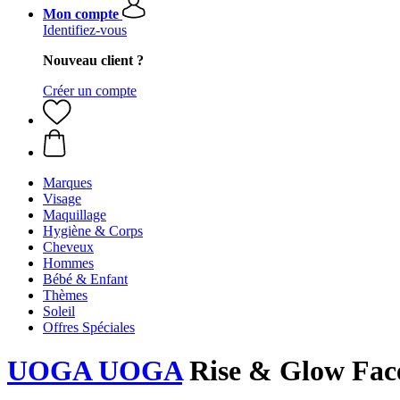
Mon compte
Identifiez-vous
Nouveau client ?
Créer un compte
Marques
Visage
Maquillage
Hygiène & Corps
Cheveux
Hommes
Bébé & Enfant
Thèmes
Soleil
Offres Spéciales
UOGA UOGA
Rise & Glow Fac