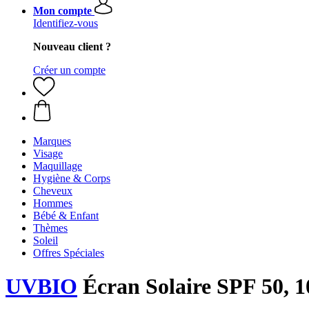
Mon compte
Identifiez-vous
Nouveau client ?
Créer un compte
Marques
Visage
Maquillage
Hygiène & Corps
Cheveux
Hommes
Bébé & Enfant
Thèmes
Soleil
Offres Spéciales
UVBIO
Écran Solaire SPF 50, 1