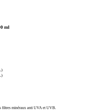
00 ml
L)
L)
es filtres minéraux anti UVA et UVB.