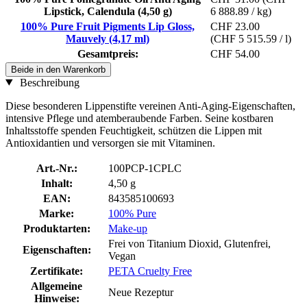
Lipstick, Calendula (4,50 g)
6 888.89 / kg)
100% Pure Fruit Pigments Lip Gloss,
CHF 23.00
Mauvely (4,17 ml)
(CHF 5 515.59 / l)
Gesamtpreis:
CHF 54.00
Beide in den Warenkorb
Beschreibung
Diese besonderen Lippenstifte vereinen Anti-Aging-Eigenschaften,
intensive Pflege und atemberaubende Farben. Seine kostbaren
Inhaltsstoffe spenden Feuchtigkeit, schützen die Lippen mit
Antioxidantien und versorgen sie mit Vitaminen.
Art.-Nr.:
100PCP-1CPLC
Inhalt:
4,50 g
EAN:
843585100693
Marke:
100% Pure
Produktarten:
Make-up
Frei von Titanium Dioxid, Glutenfrei,
Eigenschaften:
Vegan
Zertifikate:
PETA Cruelty Free
Allgemeine
Neue Rezeptur
Hinweise: