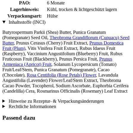
PAO:
6 Monate
Lagerhinweis:
Kühl, trocken & lichtgeschützt lagern
Verpackungsart:
Hülse
Inhaltsstoffe (INCI)
Butyrospermum Parkii (Shea) Butter, Punica Granatum
(Pomegranate) Seed Oil,
Theobroma Grandiflorum (Cupuacu) Seed
Butter
, Prunus Cerasus (Cherry) Fruit Extract,
Prunus Domestica
Fruit (Plum)
, Vitis Vinifera Fruit Extract, Rubus Idaeus Fruit
(Raspberry), Vaccinium Angustifolium (Blueberry) Fruit, Rubus
Fruticosus Fruit (Blackberry), Prunus Persica Fruit,
Prunus
Armeniaca (Apricot) Fruit
, Solanum Lycopersicum (Tomato)
Fruit/Leaf/Stem, Punica Granatum (Pomegranate), Cacao
(Chocolate),
Rosa Centifolia (Rose Petals) Flower
, Lavandula
Angustifolia (Lavender) Flower/Leaf/Stem Extract, Theobroma
Cacao Powder, Tocopherol, Sodium Ascorbate, Euphorbia Cerifera
(Candelilla) Cera, Rosmarinus Officinalis (Rosemary) Leaf Extract
Hinweise zu Rezeptur- & Verpackungsänderungen
Rechtliche Informationen
Passend dazu