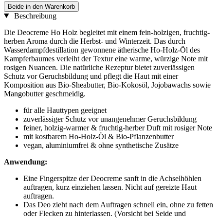
Beide in den Warenkorb
Beschreibung
Die Deocreme Ho Holz begleitet mit einem fein-holzigen, fruchtig-
herben Aroma durch die Herbst- und Winterzeit. Das durch
Wasserdampfdestillation gewonnene ätherische Ho-Holz-Öl des
Kampferbaumes verleiht der Textur eine warme, würzige Note mit
rosigen Nuancen. Die natürliche Rezeptur bietet zuverlässigen
Schutz vor Geruchsbildung und pflegt die Haut mit einer
Komposition aus Bio-Sheabutter, Bio-Kokosöl, Jojobawachs sowie
Mangobutter geschmeidig.
für alle Hauttypen geeignet
zuverlässiger Schutz vor unangenehmer Geruchsbildung
feiner, holzig-warmer & fruchtig-herber Duft mit rosiger Note
mit kostbarem Ho-Holz-Öl & Bio-Pflanzenbutter
vegan, aluminiumfrei & ohne synthetische Zusätze
Anwendung:
Eine Fingerspitze der Deocreme sanft in die Achselhöhlen
auftragen, kurz einziehen lassen. Nicht auf gereizte Haut
auftragen.
Das Deo zieht nach dem Auftragen schnell ein, ohne zu fetten
oder Flecken zu hinterlassen. (Vorsicht bei Seide und