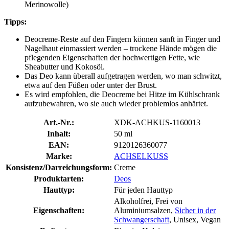
Merinowolle)
Tipps:
Deocreme-Reste auf den Fingern können sanft in Finger und
Nagelhaut einmassiert werden – trockene Hände mögen die
pflegenden Eigenschaften der hochwertigen Fette, wie
Sheabutter und Kokosöl.
Das Deo kann überall aufgetragen werden, wo man schwitzt,
etwa auf den Füßen oder unter der Brust.
Es wird empfohlen, die Deocreme bei Hitze im Kühlschrank
aufzubewahren, wo sie auch wieder problemlos anhärtet.
Art.-Nr.:
XDK-ACHKUS-1160013
Inhalt:
50 ml
EAN:
9120126360077
Marke:
ACHSELKUSS
Konsistenz/Darreichungsform:
Creme
Produktarten:
Deos
Hauttyp:
Für jeden Hauttyp
Alkoholfrei, Frei von
Eigenschaften:
Aluminiumsalzen,
Sicher in der
Schwangerschaft
, Unisex, Vegan