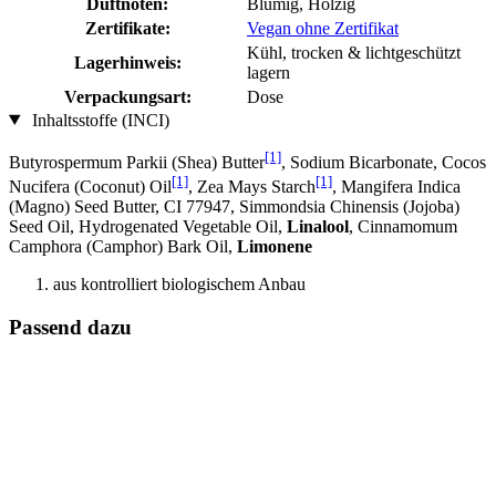
Duftnoten:
Blumig, Holzig
Zertifikate:
Vegan ohne Zertifikat
Kühl, trocken & lichtgeschützt
Lagerhinweis:
lagern
Verpackungsart:
Dose
Inhaltsstoffe (INCI)
[1]
Butyrospermum Parkii (Shea) Butter
, Sodium Bicarbonate, Cocos
[1]
[1]
Nucifera (Coconut) Oil
, Zea Mays Starch
, Mangifera Indica
(Magno) Seed Butter, CI 77947, Simmondsia Chinensis (Jojoba)
Seed Oil, Hydrogenated Vegetable Oil,
Linalool
, Cinnamomum
Camphora (Camphor) Bark Oil,
Limonene
aus kontrolliert biologischem Anbau
Passend dazu