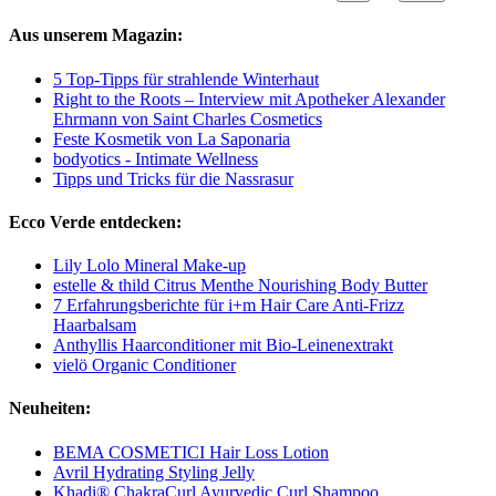
Aus unserem Magazin:
5 Top-Tipps für strahlende Winterhaut
Right to the Roots – Interview mit Apotheker Alexander
Ehrmann von Saint Charles Cosmetics
Feste Kosmetik von La Saponaria
bodyotics - Intimate Wellness
Tipps und Tricks für die Nassrasur
Ecco Verde entdecken:
Lily Lolo Mineral Make-up
estelle & thild Citrus Menthe Nourishing Body Butter
7 Erfahrungsberichte für i+m Hair Care Anti-Frizz
Haarbalsam
Anthyllis Haarconditioner mit Bio-Leinenextrakt
vielö Organic Conditioner
Neuheiten:
BEMA COSMETICI Hair Loss Lotion
Avril Hydrating Styling Jelly
Khadi® ChakraCurl Ayurvedic Curl Shampoo