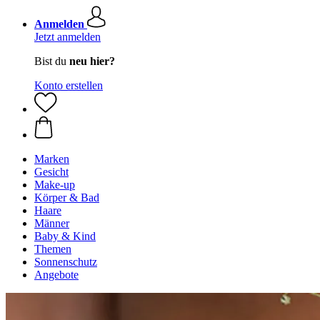
Anmelden
Jetzt anmelden
Bist du
neu hier?
Konto erstellen
Marken
Gesicht
Make-up
Körper & Bad
Haare
Männer
Baby & Kind
Themen
Sonnenschutz
Angebote