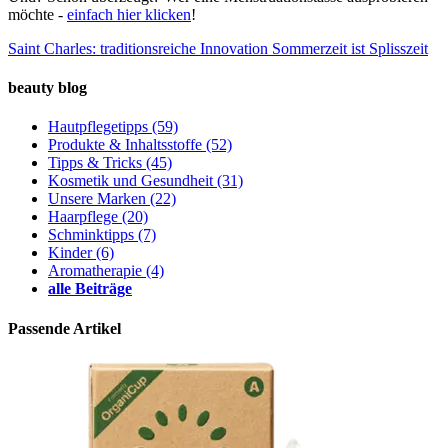
möchte -
einfach hier klicken
!
Saint Charles: traditionsreiche Innovation
Sommerzeit ist Splisszeit
beauty blog
Hautpflegetipps
(59)
Produkte & Inhaltsstoffe
(52)
Tipps & Tricks
(45)
Kosmetik und Gesundheit
(31)
Unsere Marken
(22)
Haarpflege
(20)
Schminktipps
(7)
Kinder
(6)
Aromatherapie
(4)
alle Beiträge
Passende Artikel