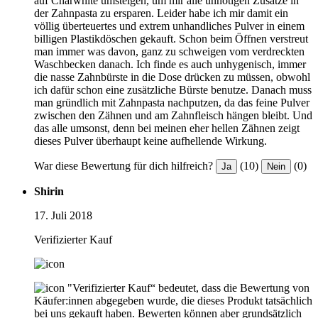
auf Charwhite umsteigen, um mir alle unnötigen Zusätze in
der Zahnpasta zu ersparen. Leider habe ich mir damit ein
völlig überteuertes und extrem unhandliches Pulver in einem
billigen Plastikdöschen gekauft. Schon beim Öffnen verstreut
man immer was davon, ganz zu schweigen vom verdreckten
Waschbecken danach. Ich finde es auch unhygenisch, immer
die nasse Zahnbürste in die Dose drücken zu müssen, obwohl
ich dafür schon eine zusätzliche Bürste benutze. Danach muss
man gründlich mit Zahnpasta nachputzen, da das feine Pulver
zwischen den Zähnen und am Zahnfleisch hängen bleibt. Und
das alle umsonst, denn bei meinen eher hellen Zähnen zeigt
dieses Pulver überhaupt keine aufhellende Wirkung.
War diese Bewertung für dich hilfreich?
(10)
(0)
Ja
Nein
Shirin
17. Juli 2018
Verifizierter Kauf
"Verifizierter Kauf“ bedeutet, dass die Bewertung von
Käufer:innen abgegeben wurde, die dieses Produkt tatsächlich
bei uns gekauft haben. Bewerten können aber grundsätzlich