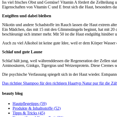
Iss viel frisches Obst und Gemüse! Vitamin A fördert die Zellteilung 
Eigenschaften von Vitamin C und E freut sich die Haut, besonders d
Entgiften und dabei bleiben
Nikotin und andere Schadstoffe im Rauch lassen die Haut extrem alte
Ein Mädchen, das mit 15 mit den Glimmstängeln beginnt, hat mit 20 die
beschleunigt sich immer mehr. Mit 50 ist die Haut endgültig hinüber u
Auch zu viel Alkohol ist keine gute Idee, weil er dem Körper Wasser en
Schlaf und gute Laune
Schlaf hält jung, weil währenddessen die Regeneration der Zellen stat
Aminosäuren, Ginkgo, Tigergras und Weizenprotein. Diese Cremes so
Die psychische Verfassung spiegelt sich in der Haut wieder. Entspanne
Das richtige Shampoo für den richtigen Haartyp
Natur pur für die Zä
beauty blog
Hautpflegetipps
(59)
Produkte & Inhaltsstoffe
(52)
Tipps & Tricks
(45)