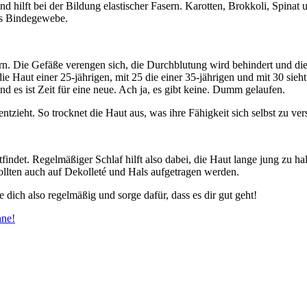
und hilft bei der Bildung elastischer Fasern. Karotten, Brokkoli, Spina
as Bindegewebe.
rn. Die Gefäße verengen sich, die Durchblutung wird behindert und die
 Haut einer 25-jährigen, mit 25 die einer 35-jährigen und mit 30 sieht
nd es ist Zeit für eine neue. Ach ja, es gibt keine. Dumm gelaufen.
tzieht. So trocknet die Haut aus, was ihre Fähigkeit sich selbst zu ver
tfindet. Regelmäßiger Schlaf hilft also dabei, die Haut lange jung zu ha
llten auch auf Dekolleté und Hals aufgetragen werden.
 dich also regelmäßig und sorge dafür, dass es dir gut geht!
hne!