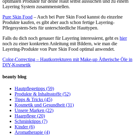
optimalen Produkte für deine Haut selbst aussuchen und zu einem
Layering System zusammenstellen.
Pure Skin Food
– Auch bei Pure Skin Food kannst du einzelne
Produkte kaufen, es gibt aber auch schon fertige Layering-
Pflegesystem-Sets für unterschiedliche Hauttypen.
Falls du dich noch genauer für Layering interessierst, geht es
hier
noch zu einer konkreten Anleitung mit Bildern, wie man die
Layering-Produkte von Pure Skin Food optimal anwendet.
Color-Correcting – Hautkorrekturen mit Make-up
Ätherische Öle in
DIY-Kosmetik
beauty blog
Hautpflegetipps
(59)
Produkte & Inhaltsstoffe
(52)
Tipps & Tricks
(45)
Kosmetik und Gesundheit
(31)
Unsere Marken
(22)
Haarpflege
(20)
Schminktipps
(7)
Kinder
(6)
Aromatherapie
(4)