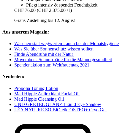
Pflegt intensiv & spendet Feuchtigkeit
CHF 76.00
(CHF 2 375.00 / l)
Gratis Zustellung bis 12. August
Aus unserem Magazin:
Waschen statt wegwerfen - auch bei der Monatshygiene
Was Sie über Sonnenschutz wissen sollten
Finde Abendruhe mit der Natur
Movember - Schnurrbärte für die Männergesundheit
Spendenaktion zum Weltfrauentag 2021
Neuheiten:
Propolia Toning Lotion
Mad Hippie Antioxidant Facial Oil
Mad Hippie Cleansing Oil
UND GRETEL GLANZ Liquid Eye Shadow
LÉA NATURE SO BiO étic OSTEO+ Cryo Gel