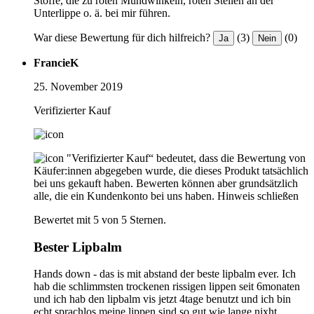
Stoffe, die zu roten Mundwinkeln, roten Stellen an der
Unterlippe o. ä. bei mir führen.
War diese Bewertung für dich hilfreich?
(3)
(0)
Ja
Nein
FrancieK
25. November 2019
Verifizierter Kauf
"Verifizierter Kauf“ bedeutet, dass die Bewertung von
Käufer:innen abgegeben wurde, die dieses Produkt tatsächlich
bei uns gekauft haben. Bewerten können aber grundsätzlich
alle, die ein Kundenkonto bei uns haben.
Hinweis schließen
Bewertet mit 5 von 5 Sternen.
Bester Lipbalm
Hands down - das is mit abstand der beste lipbalm ever. Ich
hab die schlimmsten trockenen rissigen lippen seit 6monaten
und ich hab den lipbalm vis jetzt 4tage benutzt und ich bin
echt sprachlos meine lippen sind so gut wie lange nixht