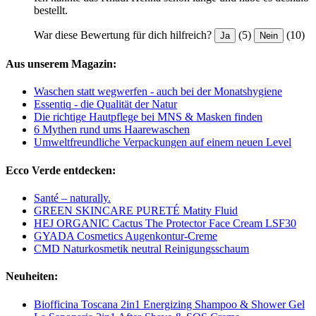
bestellt.
War diese Bewertung für dich hilfreich?
(5)
(10)
Ja
Nein
Aus unserem Magazin:
Waschen statt wegwerfen - auch bei der Monatshygiene
Essentiq - die Qualität der Natur
Die richtige Hautpflege bei MNS & Masken finden
6 Mythen rund ums Haarewaschen
Umweltfreundliche Verpackungen auf einem neuen Level
Ecco Verde entdecken:
Santé – naturally.
GREEN SKINCARE PURETÉ Matity Fluid
HEJ ORGANIC Cactus The Protector Face Cream LSF30
GYADA Cosmetics Augenkontur-Creme
CMD Naturkosmetik neutral Reinigungsschaum
Neuheiten:
Biofficina Toscana 2in1 Energizing Shampoo & Shower Gel