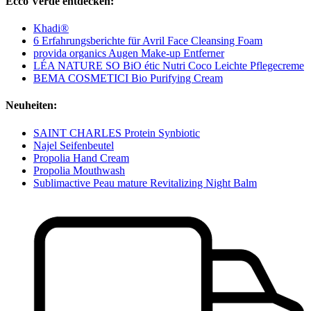
Ecco Verde entdecken:
Khadi®
6 Erfahrungsberichte für Avril Face Cleansing Foam
provida organics Augen Make-up Entferner
LÉA NATURE SO BiO étic Nutri Coco Leichte Pflegecreme
BEMA COSMETICI Bio Purifying Cream
Neuheiten:
SAINT CHARLES Protein Synbiotic
Najel Seifenbeutel
Propolia Hand Cream
Propolia Mouthwash
Sublimactive Peau mature Revitalizing Night Balm