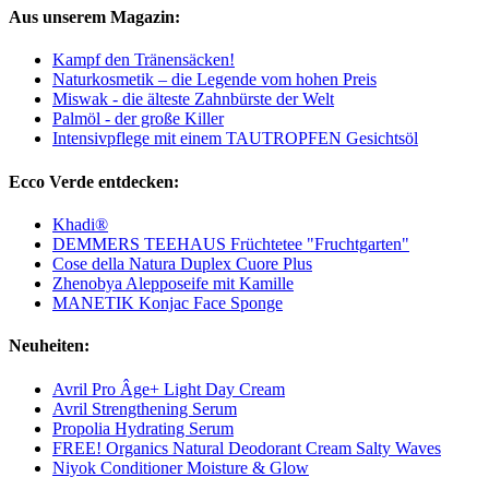
Aus unserem Magazin:
Kampf den Tränensäcken!
Naturkosmetik – die Legende vom hohen Preis
Miswak - die älteste Zahnbürste der Welt
Palmöl - der große Killer
Intensivpflege mit einem TAUTROPFEN Gesichtsöl
Ecco Verde entdecken:
Khadi®
DEMMERS TEEHAUS Früchtetee "Fruchtgarten"
Cose della Natura Duplex Cuore Plus
Zhenobya Alepposeife mit Kamille
MANETIK Konjac Face Sponge
Neuheiten:
Avril Pro Âge+ Light Day Cream
Avril Strengthening Serum
Propolia Hydrating Serum
FREE! Organics Natural Deodorant Cream Salty Waves
Niyok Conditioner Moisture & Glow