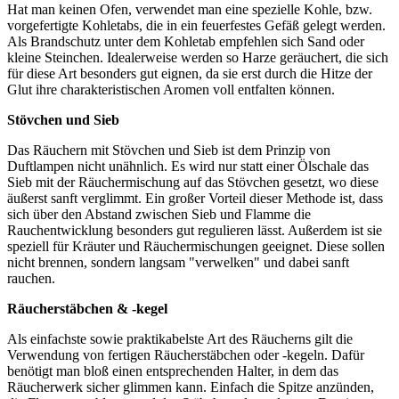
Hat man keinen Ofen, verwendet man eine spezielle Kohle, bzw.
vorgefertigte Kohletabs, die in ein feuerfestes Gefäß gelegt werden.
Als Brandschutz unter dem Kohletab empfehlen sich Sand oder
kleine Steinchen. Idealerweise werden so Harze geräuchert, die sich
für diese Art besonders gut eignen, da sie erst durch die Hitze der
Glut ihre charakteristischen Aromen voll entfalten können.
Stövchen und Sieb
Das Räuchern mit Stövchen und Sieb ist dem Prinzip von
Duftlampen nicht unähnlich. Es wird nur statt einer Ölschale das
Sieb mit der Räuchermischung auf das Stövchen gesetzt, wo diese
äußerst sanft verglimmt. Ein großer Vorteil dieser Methode ist, dass
sich über den Abstand zwischen Sieb und Flamme die
Rauchentwicklung besonders gut regulieren lässt. Außerdem ist sie
speziell für Kräuter und Räuchermischungen geeignet. Diese sollen
nicht brennen, sondern langsam "verwelken" und dabei sanft
rauchen.
Räucherstäbchen & -kegel
Als einfachste sowie praktikabelste Art des Räucherns gilt die
Verwendung von fertigen Räucherstäbchen oder -kegeln. Dafür
benötigt man bloß einen entsprechenden Halter, in dem das
Räucherwerk sicher glimmen kann. Einfach die Spitze anzünden,