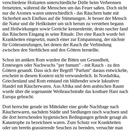
verschiedene Holzarten unterschiedliche Düfte beim Verbrennen
freisetzten, während die Menschen um das Feuer saßen. Doch nicht
nur die Aromen waren unterschiedlich - das Räuchern hatte mit
Sicherheit auch Einfluss auf die Stimmungen. Je besser der Mensch
die Natur und die Heilkräuter um sich herum zu verstehen begann
und Heilwirkungen sowie Gerüche kennenlernte, desto rascher fand
das Räuchern Eingang in seine Rituale. Der eine Rauch wurde bei
Krankheiten eingesetzt, manch einer zur Entspannung, der nächste
für Götteranrufungen, bei denen der Rauch die Verbindung
zwischen den Sterblichen und den Göttern herstellte.
Schon im antiken Rom wurden die Bitten um Gesundheit,
Erntesegen oder Nachwuchs "per fumum" - mit Rauch - zu den
Göttern gesandt. Dass sich der Begriff "Parfum" daraus entwickelte,
erscheint in diesem Kontext nicht verwunderlich. In Nordafrika,
Griechenland und Rom entstand ein blühender sowie lukrativer
Handel mit Räucherwaren. Aus Afrika und dem arabischen Raum
wurde über die sogenannte Weihrauchstraße das kostbare Harz nach
Europa gebracht.
Dort herrschte gerade im Mittelalter eine große Nachfrage nach
Räucherwaren, nachdem Städte und Siedlungen rasch wuchsen und
die dort herrschenden hygienischen Bedingungen gelinde gesagt als
Katastrophe zu bezeichnen waren. Zum Schutz vor Krankheiten
oder um bereits grassierende Seuchen zu beenden, versuchte man