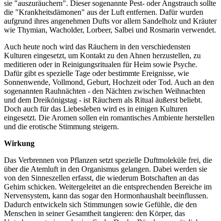
sie "auszuräuchern". Dieser sogenannte Pest- oder Angstrauch sollte
die "Krankheitsdämonen" aus der Luft entfernen. Dafür wurden
aufgrund ihres angenehmen Dufts vor allem Sandelholz und Kräuter
wie Thymian, Wacholder, Lorbeer, Salbei und Rosmarin verwendet.
Auch heute noch wird das Räuchern in den verschiedensten
Kulturen eingesetzt, um Kontakt zu den Ahnen herzustellen, zu
meditieren oder in Reinigungsritualen für Heim sowie Psyche.
Dafür gibt es spezielle Tage oder bestimmte Ereignisse, wie
Sonnenwende, Vollmond, Geburt, Hochzeit oder Tod. Auch an den
sogenannten Rauhnächten - den Nächten zwischen Weihnachten
und dem Dreikönigstag - ist Räuchern als Ritual äußerst beliebt.
Doch auch für das Liebesleben wird es in einigen Kulturen
eingesetzt. Die Aromen sollen ein romantisches Ambiente herstellen
und die erotische Stimmung steigern.
Wirkung
Das Verbrennen von Pflanzen setzt spezielle Duftmoleküle frei, die
über die Atemluft in den Organismus gelangen. Dabei werden sie
von den Sinneszellen erfasst, die wiederum Botschaften an das
Gehirn schicken. Weitergeleitet an die entsprechenden Bereiche im
Nervensystem, kann das sogar den Hormonhaushalt beeinflussen.
Dadurch entwickeln sich Stimmungen sowie Gefühle, die den
Menschen in seiner Gesamtheit tangieren: den Körper, das