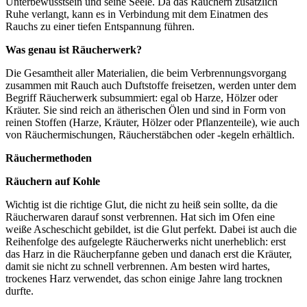
Unterbewusstsein und seine Seele. Da das Räuchern zusätzlich
Ruhe verlangt, kann es in Verbindung mit dem Einatmen des
Rauchs zu einer tiefen Entspannung führen.
Was genau ist Räucherwerk?
Die Gesamtheit aller Materialien, die beim Verbrennungsvorgang
zusammen mit Rauch auch Duftstoffe freisetzen, werden unter dem
Begriff Räucherwerk subsummiert: egal ob Harze, Hölzer oder
Kräuter. Sie sind reich an ätherischen Ölen und sind in Form von
reinen Stoffen (Harze, Kräuter, Hölzer oder Pflanzenteile), wie auch
von Räuchermischungen, Räucherstäbchen oder -kegeln erhältlich.
Räuchermethoden
Räuchern auf Kohle
Wichtig ist die richtige Glut, die nicht zu heiß sein sollte, da die
Räucherwaren darauf sonst verbrennen. Hat sich im Ofen eine
weiße Ascheschicht gebildet, ist die Glut perfekt. Dabei ist auch die
Reihenfolge des aufgelegte Räucherwerks nicht unerheblich: erst
das Harz in die Räucherpfanne geben und danach erst die Kräuter,
damit sie nicht zu schnell verbrennen. Am besten wird hartes,
trockenes Harz verwendet, das schon einige Jahre lang trocknen
durfte.