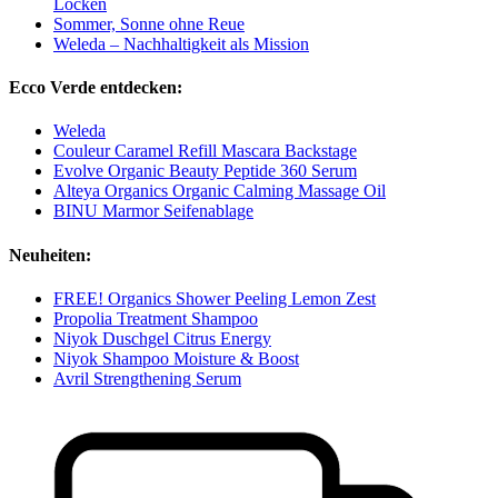
Locken
Sommer, Sonne ohne Reue
Weleda – Nachhaltigkeit als Mission
Ecco Verde entdecken:
Weleda
Couleur Caramel Refill Mascara Backstage
Evolve Organic Beauty Peptide 360 Serum
Alteya Organics Organic Calming Massage Oil
BINU Marmor Seifenablage
Neuheiten:
FREE! Organics Shower Peeling Lemon Zest
Propolia Treatment Shampoo
Niyok Duschgel Citrus Energy
Niyok Shampoo Moisture & Boost
Avril Strengthening Serum