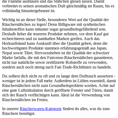
die Flamme ausblasen und das Stäbchen glosen lassen. Damit
verbreitet es seinen aromatischen Duft gleichmäßig im Raum, bis es
vollständig hinuntergebrannt ist.
Wichtig ist an dieser Stelle, besonderen Wert auf die Qualität der
Räucherstäbchen zu legen! Denn Billigware mit synthetischen
Inhaltsstoffen kann mitunter sogar gesundheitsgefährdend sein.
Deshalb lieber die teureren Produkte nehmen, vor dem Kauf gut
recherchieren und zu namhaften Marken greifen. Auch das
Herkunftsland kann Auskunft über die Qualität geben, denn die
hochwertigsten Produkte stammen erfahrungsgemäß aus Japan,
Nepal sowie Tibet. Hervorzuheben ist die Qualität der schweizer
Marke farfalla, die mit den Faircense-Räucherstäbchen garantieren,
nicht nur natürliche sowie zertifizierte Rohstoffe zu verwenden,
sondern auch noch streng nach Fair-Trade-Richtlinien zu handeln.
Du solltest dich nicht zu oft und zu lange dem Duftrauch aussetzen -
weniger ist in jedem Fall mehr. Außerdem ist Lüften essentiell, damit
Räucherstäbchen nicht zum Gesundheitsproblem werden. Achte auf
eine gute Luftzirkulation durch geöffnete Fenster und Türen, damit
sich der Rauch verflüchtigen kann. Ideal ist die Verwendung von
Räucherstäbchen im Freien.
In unserer
Räucherwaren-Kategorie
findest du alles, was du zum
Räuchern benötigst.