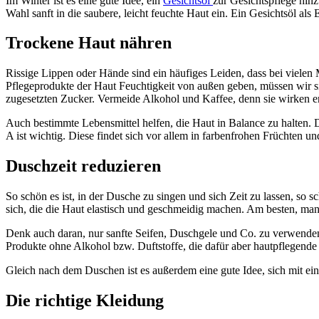
Im Winter ist es eine gute Idee, ein
Gesichtsöl
zur Gesichtspflege hinz
Wahl sanft in die saubere, leicht feuchte Haut ein. Ein Gesichtsöl 
Trockene Haut nähren
Rissige Lippen oder Hände sind ein häufiges Leiden, dass bei vielen
Pflegeprodukte der Haut Feuchtigkeit von außen geben, müssen wir s
zugesetzten Zucker. Vermeide Alkohol und Kaffee, denn sie wirken e
Auch bestimmte Lebensmittel helfen, die Haut in Balance zu halten. 
A ist wichtig. Diese findet sich vor allem in farbenfrohen Früchten 
Duschzeit reduzieren
So schön es ist, in der Dusche zu singen und sich Zeit zu lassen, so 
sich, die die Haut elastisch und geschmeidig machen. Am besten, m
Denk auch daran, nur sanfte Seifen, Duschgele und Co. zu verwenden.
Produkte ohne Alkohol bzw. Duftstoffe, die dafür aber hautpflegende 
Gleich nach dem Duschen ist es außerdem eine gute Idee, sich mit ein
Die richtige Kleidung