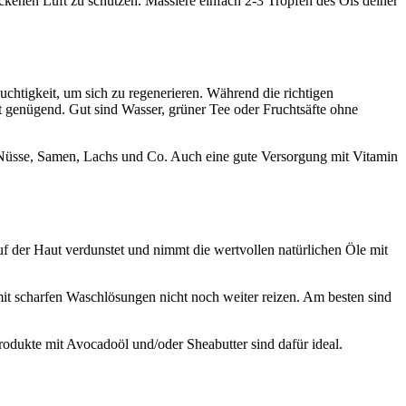
ockenen Luft zu schützen. Massiere einfach 2-3 Tropfen des Öls deiner
chtigkeit, um sich zu regenerieren. Während die richtigen
t genügend. Gut sind Wasser, grüner Tee oder Fruchtsäfte ohne
so Nüsse, Samen, Lachs und Co. Auch eine gute Versorgung mit Vitamin
auf der Haut verdunstet und nimmt die wertvollen natürlichen Öle mit
mit scharfen Waschlösungen nicht noch weiter reizen. Am besten sind
rodukte mit Avocadoöl und/oder Sheabutter sind dafür ideal.