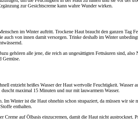
uzufügen, um die Feuchtigkeit in der Haut zu halten und sie vor der tr
als Ergänzung zur Gesichtscreme kann wahre Wunder wirken.
 Menschen im Winter auftritt. Trockene Haut braucht den ganzen Tag Feu
ie auch von innen damit versorgen. Trinke deshalb im Winter unbeding
ntwässernd.
Dazu gehören alle jene, die reich an ungesättigten Fettsäuren sind, al
und Gemüse.
schnell entzieht heißes Wasser der Haut wertvolle Feuchtigkeit. Wasser 
an duscht maximal 15 Minuten und nur mit lauwarmem Wasser.
 Im Winter ist die Haut ohnehin schon strapaziert, da müssen wir sie 
Stoffe enthalten.
er Creme auf Ölbasis einzucremen, damit die Haut nicht austrocknet. P