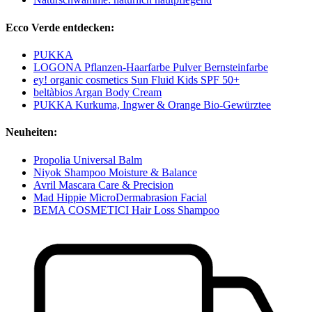
Ecco Verde entdecken:
PUKKA
LOGONA Pflanzen-Haarfarbe Pulver Bernsteinfarbe
ey! organic cosmetics Sun Fluid Kids SPF 50+
beltàbios Argan Body Cream
PUKKA Kurkuma, Ingwer & Orange Bio-Gewürztee
Neuheiten:
Propolia Universal Balm
Niyok Shampoo Moisture & Balance
Avril Mascara Care & Precision
Mad Hippie MicroDermabrasion Facial
BEMA COSMETICI Hair Loss Shampoo