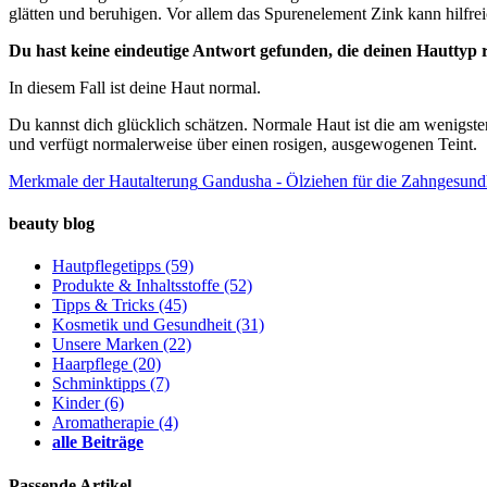
glätten und beruhigen. Vor allem das Spurenelement Zink kann hilfre
Du hast keine eindeutige Antwort gefunden, die deinen Hauttyp r
In diesem Fall ist deine Haut normal.
Du kannst dich glücklich schätzen. Normale Haut ist die am wenigsten
und verfügt normalerweise über einen rosigen, ausgewogenen Teint.
Merkmale der Hautalterung
Gandusha - Ölziehen für die Zahngesund
beauty blog
Hautpflegetipps
(59)
Produkte & Inhaltsstoffe
(52)
Tipps & Tricks
(45)
Kosmetik und Gesundheit
(31)
Unsere Marken
(22)
Haarpflege
(20)
Schminktipps
(7)
Kinder
(6)
Aromatherapie
(4)
alle Beiträge
Passende Artikel