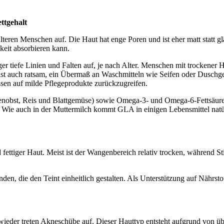
ttgehalt
d älteren Menschen auf. Die Haut hat enge Poren und ist eher matt statt 
keit absorbieren kann.
r tiefe Linien und Falten auf, je nach Alter. Menschen mit trockener 
ist auch ratsam, ein Übermaß an Waschmitteln wie Seifen oder Duschgel
ssen auf milde Pflegeprodukte zurückzugreifen.
ockenobst, Reis und Blattgemüse) sowie Omega-3- und Omega-6-Fettsäu
nn. Wie auch in der Muttermilch kommt GLA in einigen Lebensmittel nat
fettiger Haut. Meist ist der Wangenbereich relativ trocken, während S
den, die den Teint einheitlich gestalten. Als Unterstützung auf Nährst
wieder treten Akneschübe auf. Dieser Hauttyp entsteht aufgrund von üb