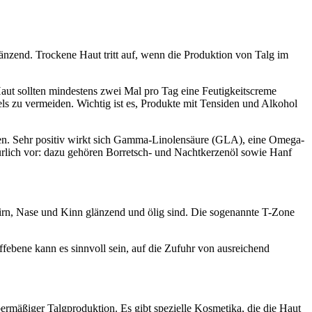
glänzend. Trockene Haut tritt auf, wenn die Produktion von Talg im
Haut sollten mindestens zwei Mal pro Tag eine Feutigkeitscreme
s zu vermeiden. Wichtig ist es, Produkte mit Tensiden und Alkohol
ren. Sehr positiv wirkt sich Gamma-Linolensäure (GLA), eine Omega-
ürlich vor: dazu gehören Borretsch- und Nachtkerzenöl sowie Hanf
tirn, Nase und Kinn glänzend und ölig sind. Die sogenannte T-Zone
offebene kann es sinnvoll sein, auf die Zufuhr von ausreichend
ermäßiger Talgproduktion. Es gibt spezielle Kosmetika, die die Haut