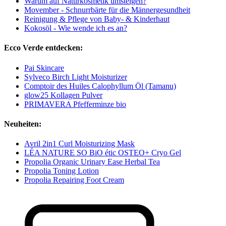
Warum auf Naturkosmetik umsteigen?
Movember - Schnurrbärte für die Männergesundheit
Reinigung & Pflege von Baby- & Kinderhaut
Kokosöl - Wie wende ich es an?
Ecco Verde entdecken:
Pai Skincare
Sylveco Birch Light Moisturizer
Comptoir des Huiles Calophyllum Öl (Tamanu)
glow25 Kollagen Pulver
PRIMAVERA Pfefferminze bio
Neuheiten:
Avril 2in1 Curl Moisturizing Mask
LÉA NATURE SO BiO étic OSTEO+ Cryo Gel
Propolia Organic Urinary Ease Herbal Tea
Propolia Toning Lotion
Propolia Repairing Foot Cream