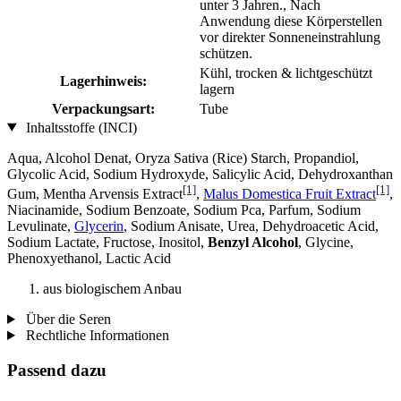
unter 3 Jahren., Nach
Anwendung diese Körperstellen
vor direkter Sonneneinstrahlung
schützen.
Kühl, trocken & lichtgeschützt
Lagerhinweis:
lagern
Verpackungsart:
Tube
Inhaltsstoffe (INCI)
Aqua, Alcohol Denat, Oryza Sativa (Rice) Starch, Propandiol,
Glycolic Acid, Sodium Hydroxyde, Salicylic Acid, Dehydroxanthan
[1]
[1]
Gum, Mentha Arvensis Extract
,
Malus Domestica Fruit Extract
,
Niacinamide, Sodium Benzoate, Sodium Pca, Parfum, Sodium
Levulinate,
Glycerin
, Sodium Anisate, Urea, Dehydroacetic Acid,
Sodium Lactate, Fructose, Inositol,
Benzyl Alcohol
, Glycine,
Phenoxyethanol, Lactic Acid
aus biologischem Anbau
Über die Seren
Rechtliche Informationen
Passend dazu