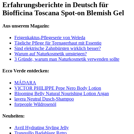
Erfahrungsberichte in Deutsch für
Biofficina Toscana Spot-on Blemish Gel
Aus unserem Magazin:
Feigenkaktus-Pflegeserie von Weleda
Tägliche Pflege für Teenagerhaut mit Essentiq
Sind elektrische Zahnbürsten wirklich besser?
Warum auf Naturkosmetik umsteigen?
3 Gründe, warum man Naturkosmetik verwenden sollte
Ecco Verde entdecken:
MÁDARA
VICTOR PHILIPPE Pepe Nero Body Lotion
Blooming Belly Natural Nourishing Lotion Argan
lavera Neutral Dusch-Shampoo
forpeople Wildrosenöl
Neuheiten:
Avril Hydrating Styling Jelly
Tranquillo Badablage Retro