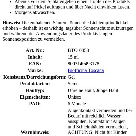
Abends vor dem Schlafengehen einen Tropfen des Produkts
direkt auf Pickel auftragen und über Nacht einwirken lassen.
Morgens abwaschen.
Hinweis:
Die enthaltenen Säuren können die Lichtempfindlichkeit
erhöhen – deshalb ist es wichtig, tagsüber Sonnenschutz aufzutragen
und während der Anwendungsdauer des Produkts längere
Sonnenexposition zu vermeiden.
Art.-Nr.:
BTO-0353
Inhalt:
15 ml
EAN:
8003140493178
Marke:
Biofficina Toscana
Konsistenz/Darreichungsform:
Gel
Produktarten:
Seren
Hauttyp:
Unreine Haut, Junge Haut
Eigenschaften:
Unisex
PAO:
6 Monate
Augenkontakt vermeiden und bei
Bedarf mit reichlich Wasser
ausspülen, Kontakt mit Augen
und Schleimhäuten vermeiden.,
Warnhinweis:
ACHTUNG: Nicht für Kinder