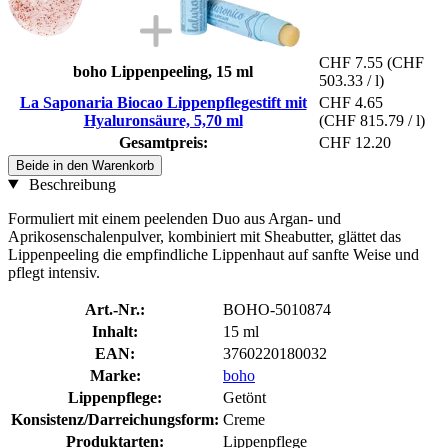
CHF 7.55
(CHF
boho Lippenpeeling, 15 ml
503.33 / l)
La Saponaria Biocao Lippenpflegestift mit
CHF 4.65
Hyaluronsäure, 5,70 ml
(CHF 815.79 / l)
Gesamtpreis:
CHF 12.20
Beide in den Warenkorb
Beschreibung
Formuliert mit einem peelenden Duo aus Argan- und
Aprikosenschalenpulver, kombiniert mit Sheabutter, glättet das
Lippenpeeling die empfindliche Lippenhaut auf sanfte Weise und
pflegt intensiv.
Art.-Nr.:
BOHO-5010874
Inhalt:
15 ml
EAN:
3760220180032
Marke:
boho
Lippenpflege:
Getönt
Konsistenz/Darreichungsform:
Creme
Produktarten:
Lippenpflege