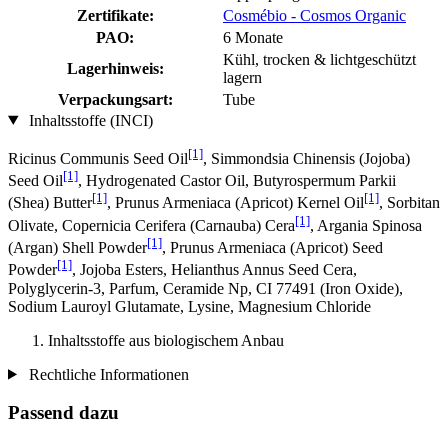
Zertifikate:
Cosmébio - Cosmos Organic
PAO:
6 Monate
Kühl, trocken & lichtgeschützt
Lagerhinweis:
lagern
Verpackungsart:
Tube
Inhaltsstoffe (INCI)
[1]
Ricinus Communis Seed Oil
, Simmondsia Chinensis (Jojoba)
[1]
Seed Oil
, Hydrogenated Castor Oil, Butyrospermum Parkii
[1]
[1]
(Shea) Butter
, Prunus Armeniaca (Apricot) Kernel Oil
, Sorbitan
[1]
Olivate, Copernicia Cerifera (Carnauba) Cera
, Argania Spinosa
[1]
(Argan) Shell Powder
, Prunus Armeniaca (Apricot) Seed
[1]
Powder
, Jojoba Esters, Helianthus Annus Seed Cera,
Polyglycerin-3, Parfum, Ceramide Np, CI 77491 (Iron Oxide),
Sodium Lauroyl Glutamate, Lysine, Magnesium Chloride
Inhaltsstoffe aus biologischem Anbau
Rechtliche Informationen
Passend dazu