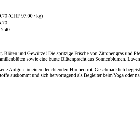
.70
(CHF 97.00 / kg)
.70
5.40
ter, Blüten und Gewürze! Die spritzige Frische von Zitronengras und Pf
Kamillenblüten sowie eine bunte Blütenpracht aus Sonnenblumen, Lave
assene Aufguss in einem leuchtenden Himbeerrot. Geschmacklich begeiste
stoffe auskommt und sich hervorragend als Begleiter beim Yoga oder na