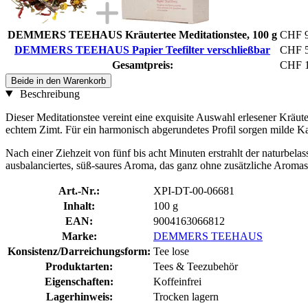
DEMMERS TEEHAUS Kräutertee Meditationstee, 100 g
CHF 9
DEMMERS TEEHAUS Papier Teefilter verschließbar
CHF 5
Gesamtpreis:
CHF 1
Beide in den Warenkorb
Beschreibung
Dieser Meditationstee vereint eine exquisite Auswahl erlesener Kräu
echtem Zimt. Für ein harmonisch abgerundetes Profil sorgen milde 
Nach einer Ziehzeit von fünf bis acht Minuten erstrahlt der naturbel
ausbalanciertes, süß-saures Aroma, das ganz ohne zusätzliche Aroma
Art.-Nr.:
XPI-DT-00-06681
Inhalt:
100 g
EAN:
9004163066812
Marke:
DEMMERS TEEHAUS
Konsistenz/Darreichungsform:
Tee lose
Produktarten:
Tees & Teezubehör
Eigenschaften:
Koffeinfrei
Lagerhinweis:
Trocken lagern