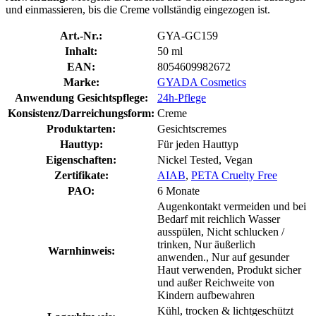
und einmassieren, bis die Creme vollständig eingezogen ist.
Art.-Nr.:
GYA-GC159
Inhalt:
50 ml
EAN:
8054609982672
Marke:
GYADA Cosmetics
Anwendung Gesichtspflege:
24h-Pflege
Konsistenz/Darreichungsform:
Creme
Produktarten:
Gesichtscremes
Hauttyp:
Für jeden Hauttyp
Eigenschaften:
Nickel Tested, Vegan
Zertifikate:
AIAB
,
PETA Cruelty Free
PAO:
6 Monate
Augenkontakt vermeiden und bei
Bedarf mit reichlich Wasser
ausspülen, Nicht schlucken /
trinken, Nur äußerlich
Warnhinweis:
anwenden., Nur auf gesunder
Haut verwenden, Produkt sicher
und außer Reichweite von
Kindern aufbewahren
Kühl, trocken & lichtgeschützt