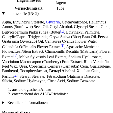
Lagerhinweis:
lagern
Verpackungsart:
Tube
Inhaltsstoffe (INCI)
Aqua, Ethylhexyl Stearate,
Glycerin
, Cetearylalcohol, Helianthus
Annus (Sunflower) Seed Oil, Cetyl Alcohol, Glyceryl Stearat Citrat,
[1]
Butyrospermum Parkii (Shea) Butter
, Ethylhexyl Palmitate,
Caprylic/Capric Triglyceride, Oryza Sativa (Rice) Bran Oil, Persea
Gratissima (Avocado) Oil, Centaurea Cyanus Flower Water,
[1]
Calendula Officinalis Flower Extract
, Agastache Mexicana
Flower/Leaf/Stem Extract, Chamomilla Recutita (Matricaria) Flower
[1]
Extract
, Malva Sylvestris Leaf Extract, Sodium Hyaluronate,
Vaccinium Macrocarpon (Cranberry) Fruit Extract, Rhus Verniciflua
Peel Wax, Urea, Copernicia Cerifera (Carnauba) Cera, Guaiazulene,
Panthenol, Tocopherylacetat,
Benzyl Alcohol
, Xanthan Gum,
[2]
Parfum
, Stearyl Stearate, Tetrasodium Glutamate Diacetate,
Silicia, Sodium Hydroxyde, Citric Acid, Sodium Benzoate
aus biologischem Anbau
entsprechend der AIAB-Richtlinien
Rechtliche Informationen
Passend dazu