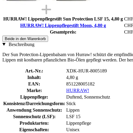
HURRAW! Lippenpflegestift Sun Protection LSF 15, 4,80 g
CHF
HURRAW! Lippenpflegestift Moon, 4,80 g
CHF
Gesamtpreis:
CHF
Beide in den Warenkorb
Beschreibung
Der Sun Protection-Lippenbalsam von Hurraw! schützt die empfindli
Lippen mit kostbaren pflanzlichen Bio-Ölen gepflegt werden. Der he
Art.-Nr.:
XDK-HUR-8005189
Inhalt:
4,80 g
EAN:
851228005182
Marke:
HURRAW!
Lippenpflege:
Duftend, Sonnenschutz
Konsistenz/Darreichungsform:
Stick
Anwendung Sonnenschutz:
Lippen
Sonnenschutz (LSF):
LSF 15
Produktarten:
Lippenpflege
Eigenschaften:
Unisex