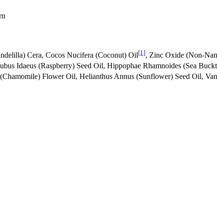
rn
[1]
andelilla) Cera, Cocos Nucifera (Coconut) Oil
, Zinc Oxide (Non-Nano
ubus Idaeus (Raspberry) Seed Oil, Hippophae Rhamnoides (Sea Buckt
 (Chamomile) Flower Oil, Helianthus Annus (Sunflower) Seed Oil, Vanil