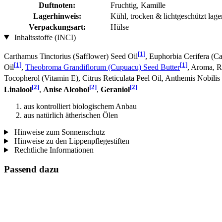
Duftnoten:
Fruchtig, Kamille
Lagerhinweis:
Kühl, trocken & lichtgeschützt lage
Verpackungsart:
Hülse
Inhaltsstoffe (INCI)
[1]
Carthamus Tinctorius (Safflower) Seed Oil
, Euphorbia Cerifera (C
[1]
[1]
Oil
,
Theobroma Grandiflorum (Cupuacu) Seed Butter
, Aroma, R
Tocopherol (Vitamin E), Citrus Reticulata Peel Oil, Anthemis Nobilis
[2]
[2]
[2]
Linalool
,
Anise Alcohol
,
Geraniol
aus kontrolliert biologischem Anbau
aus natürlich ätherischen Ölen
Hinweise zum Sonnenschutz
Hinweise zu den Lippenpflegestiften
Rechtliche Informationen
Passend dazu