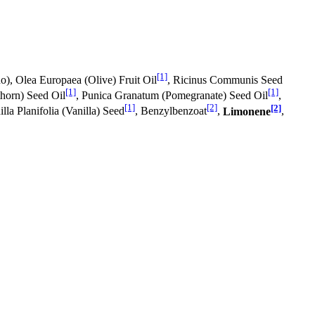
[1]
), Olea Europaea (Olive) Fruit Oil
, Ricinus Communis Seed
[1]
[1]
horn) Seed Oil
, Punica Granatum (Pomegranate) Seed Oil
,
[1]
[2]
[2]
la Planifolia (Vanilla) Seed
, Benzylbenzoat
,
Limonene
,