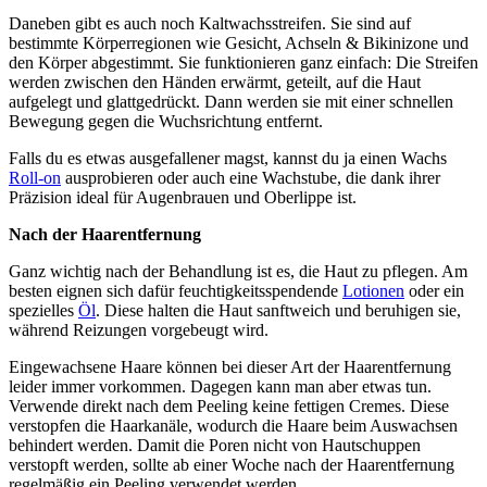
Daneben gibt es auch noch Kaltwachsstreifen. Sie sind auf
bestimmte Körperregionen wie Gesicht, Achseln & Bikinizone und
den Körper abgestimmt. Sie funktionieren ganz einfach: Die Streifen
werden zwischen den Händen erwärmt, geteilt, auf die Haut
aufgelegt und glattgedrückt. Dann werden sie mit einer schnellen
Bewegung gegen die Wuchsrichtung entfernt.
Falls du es etwas ausgefallener magst, kannst du ja einen Wachs
Roll-on
ausprobieren oder auch eine Wachstube, die dank ihrer
Präzision ideal für Augenbrauen und Oberlippe ist.
Nach der Haarentfernung
Ganz wichtig nach der Behandlung ist es, die Haut zu pflegen. Am
besten eignen sich dafür feuchtigkeitsspendende
Lotionen
oder ein
spezielles
Öl
. Diese halten die Haut sanftweich und beruhigen sie,
während Reizungen vorgebeugt wird.
Eingewachsene Haare können bei dieser Art der Haarentfernung
leider immer vorkommen. Dagegen kann man aber etwas tun.
Verwende direkt nach dem Peeling keine fettigen Cremes. Diese
verstopfen die Haarkanäle, wodurch die Haare beim Auswachsen
behindert werden. Damit die Poren nicht von Hautschuppen
verstopft werden, sollte ab einer Woche nach der Haarentfernung
regelmäßig ein Peeling verwendet werden.