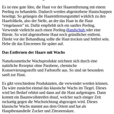
Es ist eine gute Idee, die Haut vor der Haarentfernung mit einem
Peeling zu behandeln. Dadurch werden abgestorbene Hautschuppen
beseitigt. So gelangen die Haarentfernungsmittel wirklich zu den
Haarfolikeln, also der Stelle, an der das Haar in die Haut
“eingelassen” ist. Dafür empfiehlt sich ein sanftes Peeling.
Verwende vielleicht auch einen Peeling-
Handschuh
oder eine
Bürste. So wird abgestorbene Haut noch gründlicher entfernt.
Direkt vor der Behandlung sollte die Haut trocken und fettfrei sein.
Hebe dir das Eincremen für später auf.
Das Entfernen der Haare mit Wachs
Naturkosmetische Wachsprodukte zeichnen sich durch eine
natürliche Rezeptur ohne Parabene, chemische
Konservierungsstoffe und Farbstoffe aus. So sind sie besonders
sanft zur Haut.
Es gibt verschiedene Produktarten, die verwendet werden können.
Da wäre zunächst einmal das klassische Wachs im Tiegel. Dieses
wird bei Bedarf erhitzt und dann auf die Haut aufgetragen. Dann
kommt ein Baumwollstreifen drauf, welcher nach einiger Zeit
ruckartig gegen die Wuchsrichtung abgezogen wird. Dieses
klassische Wachs stammt aus dem Orient und hat als
Hauptbestandteile Zucker und Zitronensäure.