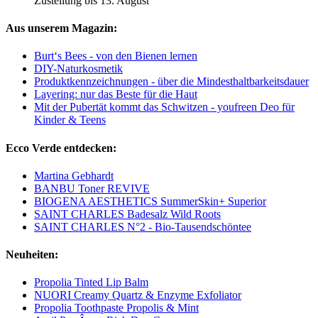
Zustellung bis 13. August
Aus unserem Magazin:
Burt‘s Bees - von den Bienen lernen
DIY-Naturkosmetik
Produktkennzeichnungen - über die Mindesthaltbarkeitsdauer
Layering: nur das Beste für die Haut
Mit der Pubertät kommt das Schwitzen - youfreen Deo für
Kinder & Teens
Ecco Verde entdecken:
Martina Gebhardt
BANBU Toner REVIVE
BIOGENA AESTHETICS SummerSkin+ Superior
SAINT CHARLES Badesalz Wild Roots
SAINT CHARLES N°2 - Bio-Tausendschöntee
Neuheiten:
Propolia Tinted Lip Balm
NUORI Creamy Quartz & Enzyme Exfoliator
Propolia Toothpaste Propolis & Mint