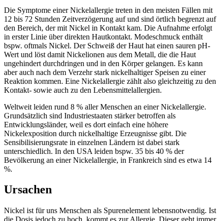
Die Symptome einer Nickelallergie treten in den meisten Fällen mit
12 bis 72 Stunden Zeitverzögerung auf und sind örtlich begrenzt auf
den Bereich, der mit Nickel in Kontakt kam. Die Aufnahme erfolgt
in erster Linie über direkten Hautkontakt. Modeschmuck enthält
bspw. oftmals Nickel. Der Schweiß der Haut hat einen sauren pH-
Wert und löst damit Nickelionen aus dem Metall, die die Haut
ungehindert durchdringen und in den Körper gelangen. Es kann
aber auch nach dem Verzehr stark nickelhaltiger Speisen zu einer
Reaktion kommen. Eine Nickelallergie zählt also gleichzeitig zu den
Kontakt- sowie auch zu den Lebensmittelallergien.
Weltweit leiden rund 8 % aller Menschen an einer Nickelallergie.
Grundsätzlich sind Industriestaaten stärker betroffen als
Entwicklungsländer, weil es dort einfach eine höhere
Nickelexposition durch nickelhaltige Erzeugnisse gibt. Die
Sensibilisierungsrate in einzelnen Ländern ist dabei stark
unterschiedlich. In den USA leiden bspw. 35 bis 40 % der
Bevölkerung an einer Nickelallergie, in Frankreich sind es etwa 14
%.
Ursachen
Nickel ist für uns Menschen als Spurenelement lebensnotwendig. Ist
die Dosis jedoch zu hoch, kommt es zur Allergie. Dieser geht immer