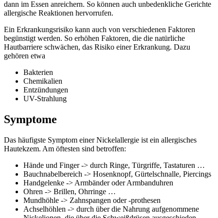
dann im Essen anreichern. So können auch unbedenkliche Gerichte
allergische Reaktionen hervorrufen.
Ein Erkrankungsrisiko kann auch von verschiedenen Faktoren
begünstigt werden. So erhöhen Faktoren, die die natürliche
Hautbarriere schwächen, das Risiko einer Erkrankung. Dazu
gehören etwa
Bakterien
Chemikalien
Entzündungen
UV-Strahlung
Symptome
Das häufigste Symptom einer Nickelallergie ist ein allergisches
Hautekzem. Am öftesten sind betroffen:
Hände und Finger -> durch Ringe, Türgriffe, Tastaturen …
Bauchnabelbereich -> Hosenknopf, Gürtelschnalle, Piercings
Handgelenke -> Armbänder oder Armbanduhren
Ohren -> Brillen, Ohrringe …
Mundhöhle -> Zahnspangen oder -prothesen
Achselhöhlen -> durch über die Nahrung aufgenommene
Nickelionen, die über die Schweißdrüsen ausgeschieden