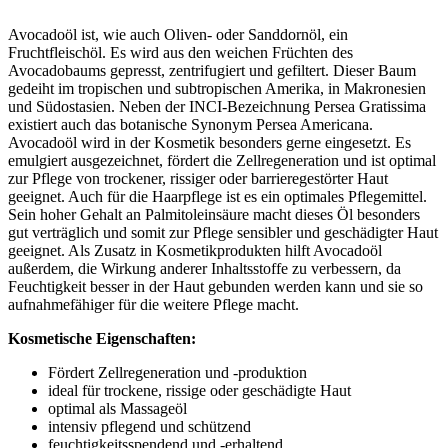
Avocadoöl ist, wie auch Oliven- oder Sanddornöl, ein
Fruchtfleischöl. Es wird aus den weichen Früchten des
Avocadobaums gepresst, zentrifugiert und gefiltert. Dieser Baum
gedeiht im tropischen und subtropischen Amerika, in Makronesien
und Südostasien. Neben der INCI-Bezeichnung Persea Gratissima
existiert auch das botanische Synonym Persea Americana.
Avocadoöl wird in der Kosmetik besonders gerne eingesetzt. Es
emulgiert ausgezeichnet, fördert die Zellregeneration und ist optimal
zur Pflege von trockener, rissiger oder barrieregestörter Haut
geeignet. Auch für die Haarpflege ist es ein optimales Pflegemittel.
Sein hoher Gehalt an Palmitoleinsäure macht dieses Öl besonders
gut verträglich und somit zur Pflege sensibler und geschädigter Haut
geeignet. Als Zusatz in Kosmetikprodukten hilft Avocadoöl
außerdem, die Wirkung anderer Inhaltsstoffe zu verbessern, da
Feuchtigkeit besser in der Haut gebunden werden kann und sie so
aufnahmefähiger für die weitere Pflege macht.
Kosmetische Eigenschaften:
Fördert Zellregeneration und -produktion
ideal für trockene, rissige oder geschädigte Haut
optimal als Massageöl
intensiv pflegend und schützend
feuchtigkeitsspendend und -erhaltend