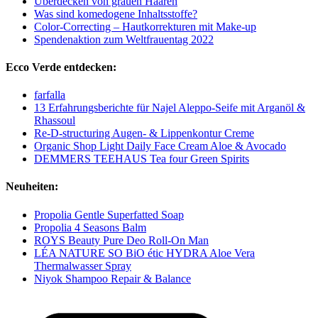
Überdecken von grauen Haaren
Was sind komedogene Inhaltsstoffe?
Color-Correcting – Hautkorrekturen mit Make-up
Spendenaktion zum Weltfrauentag 2022
Ecco Verde entdecken:
farfalla
13 Erfahrungsberichte für Najel Aleppo-Seife mit Arganöl &
Rhassoul
Re-D-structuring Augen- & Lippenkontur Creme
Organic Shop Light Daily Face Cream Aloe & Avocado
DEMMERS TEEHAUS Tea four Green Spirits
Neuheiten:
Propolia Gentle Superfatted Soap
Propolia 4 Seasons Balm
ROYS Beauty Pure Deo Roll-On Man
LÉA NATURE SO BiO étic HYDRA Aloe Vera
Thermalwasser Spray
Niyok Shampoo Repair & Balance