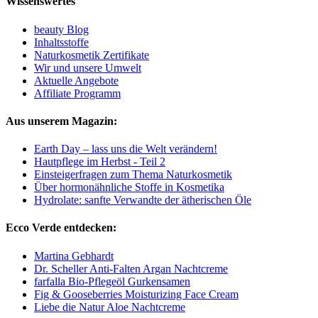
Wissenswertes
beauty Blog
Inhaltsstoffe
Naturkosmetik Zertifikate
Wir und unsere Umwelt
Aktuelle Angebote
Affiliate Programm
Aus unserem Magazin:
Earth Day – lass uns die Welt verändern!
Hautpflege im Herbst - Teil 2
Einsteigerfragen zum Thema Naturkosmetik
Über hormonähnliche Stoffe in Kosmetika
Hydrolate: sanfte Verwandte der ätherischen Öle
Ecco Verde entdecken:
Martina Gebhardt
Dr. Scheller Anti-Falten Argan Nachtcreme
farfalla Bio-Pflegeöl Gurkensamen
Fig & Gooseberries Moisturizing Face Cream
Liebe die Natur Aloe Nachtcreme