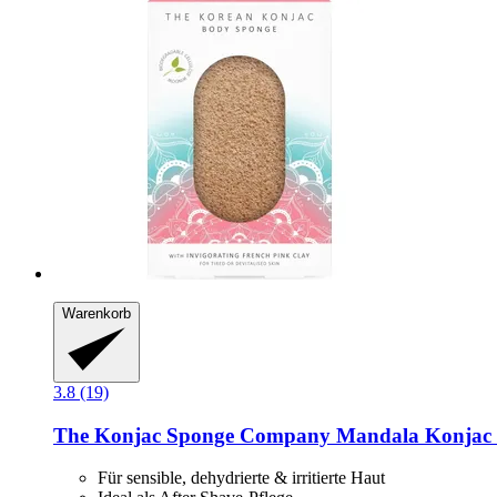
Warenkorb
3.8 (19)
The Konjac Sponge Company
Mandala Konjac 
Für sensible, dehydrierte & irritierte Haut