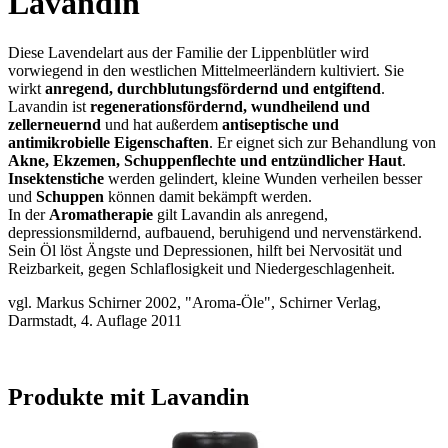
Lavandin
Diese Lavendelart aus der Familie der Lippenblütler wird
vorwiegend in den westlichen Mittelmeerländern kultiviert. Sie
wirkt
anregend, durchblutungsfördernd und entgiftend
.
Lavandin ist
regenerationsfördernd, wundheilend und
zellerneuernd
und hat außerdem
antiseptische und
antimikrobielle Eigenschaften
. Er eignet sich zur Behandlung von
Akne, Ekzemen, Schuppenflechte und entzündlicher Haut
.
Insektenstiche
werden gelindert, kleine Wunden verheilen besser
und
Schuppen
können damit bekämpft werden.
In der
Aromatherapie
gilt Lavandin als anregend,
depressionsmildernd, aufbauend, beruhigend und nervenstärkend.
Sein Öl löst Ängste und Depressionen, hilft bei Nervosität und
Reizbarkeit, gegen Schlaflosigkeit und Niedergeschlagenheit.
vgl. Markus Schirner 2002, "Aroma-Öle", Schirner Verlag,
Darmstadt, 4. Auflage 2011
Produkte mit Lavandin