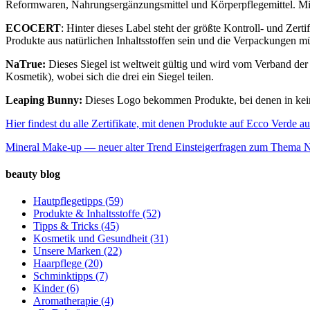
Reformwaren, Nahrungsergänzungsmittel und Körperpflegemittel. Mit 
ECOCERT
: Hinter dieses Label steht der größte Kontroll- und Ze
Produkte aus natürlichen Inhaltsstoffen sein und die Verpackungen m
NaTrue:
Dieses Siegel ist weltweit gültig und wird vom Verband der
Kosmetik), wobei sich die drei ein Siegel teilen.
Leaping Bunny:
Dieses Logo bekommen Produkte, bei denen in keine
Hier findest du alle Zertifikate, mit denen Produkte auf Ecco Verde a
Mineral Make-up — neuer alter Trend
Einsteigerfragen zum Thema 
beauty blog
Hautpflegetipps
(59)
Produkte & Inhaltsstoffe
(52)
Tipps & Tricks
(45)
Kosmetik und Gesundheit
(31)
Unsere Marken
(22)
Haarpflege
(20)
Schminktipps
(7)
Kinder
(6)
Aromatherapie
(4)