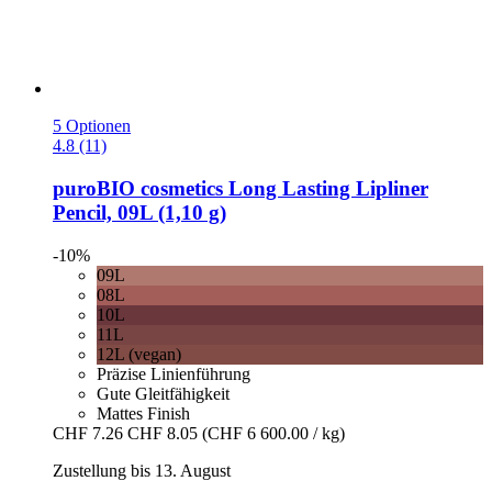
5 Optionen
4.8 (11)
puroBIO cosmetics
Long Lasting Lipliner
Pencil, 09L (1,10 g)
-10%
09L
08L
10L
11L
12L (vegan)
Präzise Linienführung
Gute Gleitfähigkeit
Mattes Finish
CHF 7.26
CHF 8.05
(CHF 6 600.00 / kg)
Zustellung bis 13. August