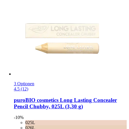
3 Optionen
4.5 (12)
puroBIO cosmetics
Long Lasting Concealer
Pencil Chubby, 025L (3,30 g)
-10%
025L
026L