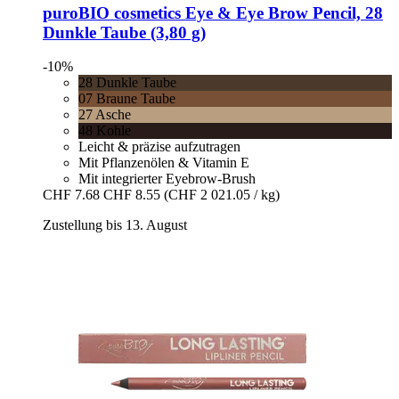
puroBIO cosmetics
Eye & Eye Brow Pencil, 28
Dunkle Taube (3,80 g)
-10%
28 Dunkle Taube
07 Braune Taube
27 Asche
48 Kohle
Leicht & präzise aufzutragen
Mit Pflanzenölen & Vitamin E
Mit integrierter Eyebrow-Brush
CHF 7.68
CHF 8.55
(CHF 2 021.05 / kg)
Zustellung bis 13. August