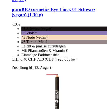
puroBIO cosmetics
Eye Liner, 01 Schwarz
(vegan) (1,30 g)
-10%
01 Schwarz (vegan)
05 Violett
43 Nude (vegan)
46 Tortora Metal
Leicht & präzise aufzutragen
Mit Pflanzenölen & Vitamin E
Einmalige Farbintensität
CHF 6.40
CHF 7.10
(CHF 4 923.08 / kg)
Zustellung bis 13. August