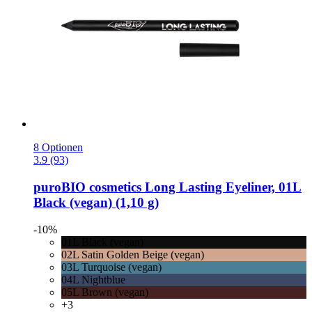
8 Optionen
3.9 (93)
puroBIO cosmetics
Long Lasting Eyeliner, 01L
Black (vegan) (1,10 g)
-10%
01L Black (vegan)
02L Satin Golden Beige (vegan)
03L Turquoise (vegan)
04L Nightblue
05L Brown (vegan)
+3