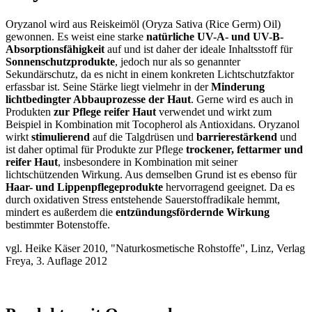
Oryzanol wird aus Reiskeimöl (Oryza Sativa (Rice Germ) Oil)
gewonnen. Es weist eine starke
natürliche UV-A- und UV-B-
Absorptionsfähigkeit
auf und ist daher der ideale Inhaltsstoff für
Sonnenschutzprodukte
, jedoch nur als so genannter
Sekundärschutz, da es nicht in einem konkreten Lichtschutzfaktor
erfassbar ist. Seine Stärke liegt vielmehr in der
Minderung
lichtbedingter Abbauprozesse der Haut
. Gerne wird es auch in
Produkten
zur Pflege reifer Haut
verwendet und wirkt zum
Beispiel in Kombination mit Tocopherol als Antioxidans. Oryzanol
wirkt
stimulierend
auf die Talgdrüsen und
barrierestärkend
und
ist daher optimal für Produkte zur Pflege
trockener, fettarmer und
reifer Haut
, insbesondere in Kombination mit seiner
lichtschützenden Wirkung. Aus demselben Grund ist es ebenso für
Haar- und Lippenpflegeprodukte
hervorragend geeignet. Da es
durch oxidativen Stress entstehende Sauerstoffradikale hemmt,
mindert es außerdem die
entzündungsfördernde Wirkung
bestimmter Botenstoffe.
vgl. Heike Käser 2010, "Naturkosmetische Rohstoffe", Linz, Verlag
Freya, 3. Auflage 2012