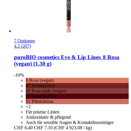
7 Optionen
4.2 (207)
puroBIO cosmetics
Eye & Lip Liner, 8 Rosa
(vegan) (1,30 g)
-10%
8 Rosa (vegan)
47 Scharlachrot
49 Rosa nude (vegan)
50 Dunkles Pink
51 Pfirsichrosa
+2
Für präzise Linien
Antioxidativ & pflegend
Auch für sensible Augen & Kontaktlinsenträger
CHF 6.40
CHF 7.10
(CHF 4 923.08 / kg)