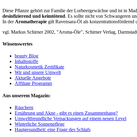
Diese Pflanze gehört zur Familie der Lorbeergewächse und ist in Ma
desinfizierend und keimtötend
. Es sollte nicht von Schwangeren u
In der
Aromatherapie
gilt Ravensara-Öl als konzentrationsfördernd u
vgl. Markus Schirner 2002, "Aroma-Öle", Schirner Verlag, Darmstadt
Wissenswertes
beauty Blog
Inhaltsstoffe
Naturkosmetik Zertifikate
Wir und unsere Umwelt
Aktuelle Angebote
Affiliate Programm
Aus unserem Magazin:
Räuchern
Ernährung und Akne - gibt es einen Zusammenhang?
Umweltfreundliche Verpackungen auf einem neuen Level
Winterliche Sonnenpflege
Hautgesundheit: eine Frage des Schlafs