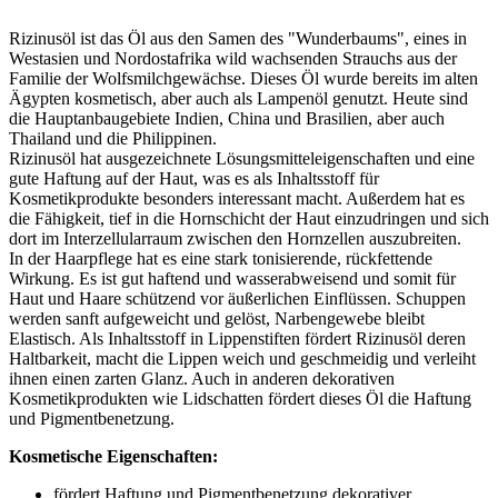
Rizinusöl ist das Öl aus den Samen des "Wunderbaums", eines in
Westasien und Nordostafrika wild wachsenden Strauchs aus der
Familie der Wolfsmilchgewächse. Dieses Öl wurde bereits im alten
Ägypten kosmetisch, aber auch als Lampenöl genutzt. Heute sind
die Hauptanbaugebiete Indien, China und Brasilien, aber auch
Thailand und die Philippinen.
Rizinusöl hat ausgezeichnete Lösungsmitteleigenschaften und eine
gute Haftung auf der Haut, was es als Inhaltsstoff für
Kosmetikprodukte besonders interessant macht. Außerdem hat es
die Fähigkeit, tief in die Hornschicht der Haut einzudringen und sich
dort im Interzellularraum zwischen den Hornzellen auszubreiten.
In der Haarpflege hat es eine stark tonisierende, rückfettende
Wirkung. Es ist gut haftend und wasserabweisend und somit für
Haut und Haare schützend vor äußerlichen Einflüssen. Schuppen
werden sanft aufgeweicht und gelöst, Narbengewebe bleibt
Elastisch. Als Inhaltsstoff in Lippenstiften fördert Rizinusöl deren
Haltbarkeit, macht die Lippen weich und geschmeidig und verleiht
ihnen einen zarten Glanz. Auch in anderen dekorativen
Kosmetikprodukten wie Lidschatten fördert dieses Öl die Haftung
und Pigmentbenetzung.
Kosmetische Eigenschaften:
fördert Haftung und Pigmentbenetzung dekorativer