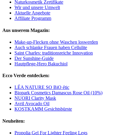
Naturkosmetik Zertifikate
Wir und unsere Umwelt
Aktuelle Angebote
Affiliate Programm
Aus unserem Magazin:
Make-up-Flecken ohne Waschen loswerden
Auch schlanke Frauen haben Cellulite
Saint Charles: traditionsreiche Innovation
Der Sunshine-Guide
Hautpflege-Hero Bakuchiol
Ecco Verde entdecken:
LÉA NATURE SO BiO étic
Biopark Cosmetics Damascus Rose Oil (10%)
NUORI Clarity Mask
Avril Avocado Oil
KOSTKAMM Gesichtsbürste
Neuheiten:
Propolia Gel For Lighter Feeling Legs