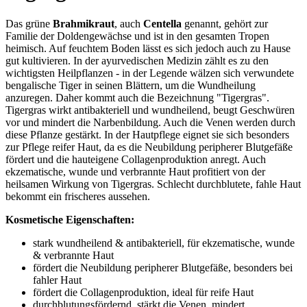
Das grüne
Brahmikraut
, auch
Centella
genannt, gehört zur
Familie der Doldengewächse und ist in den gesamten Tropen
heimisch. Auf feuchtem Boden lässt es sich jedoch auch zu Hause
gut kultivieren. In der ayurvedischen Medizin zählt es zu den
wichtigsten Heilpflanzen - in der Legende wälzen sich verwundete
bengalische Tiger in seinen Blättern, um die Wundheilung
anzuregen. Daher kommt auch die Bezeichnung "Tigergras".
Tigergras wirkt antibakteriell und wundheilend, beugt Geschwüren
vor und mindert die Narbenbildung. Auch die Venen werden durch
diese Pflanze gestärkt. In der Hautpflege eignet sie sich besonders
zur Pflege reifer Haut, da es die Neubildung peripherer Blutgefäße
fördert und die hauteigene Collagenproduktion anregt. Auch
ekzematische, wunde und verbrannte Haut profitiert von der
heilsamen Wirkung von Tigergras. Schlecht durchblutete, fahle Haut
bekommt ein frischeres aussehen.
Kosmetische Eigenschaften:
stark wundheilend & antibakteriell, für ekzematische, wunde
& verbrannte Haut
fördert die Neubildung peripherer Blutgefäße, besonders bei
fahler Haut
fördert die Collagenproduktion, ideal für reife Haut
durchblutungsfördernd, stärkt die Venen, mindert