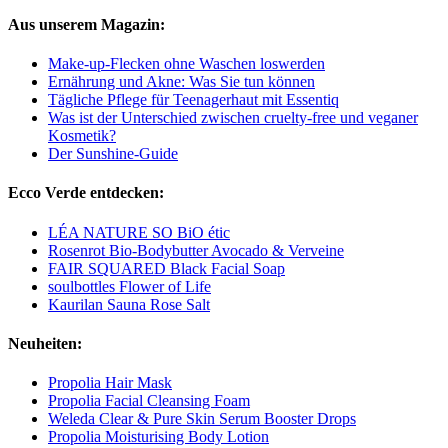
Aus unserem Magazin:
Make-up-Flecken ohne Waschen loswerden
Ernährung und Akne: Was Sie tun können
Tägliche Pflege für Teenagerhaut mit Essentiq
Was ist der Unterschied zwischen cruelty-free und veganer
Kosmetik?
Der Sunshine-Guide
Ecco Verde entdecken:
LÉA NATURE SO BiO étic
Rosenrot Bio-Bodybutter Avocado & Verveine
FAIR SQUARED Black Facial Soap
soulbottles Flower of Life
Kaurilan Sauna Rose Salt
Neuheiten:
Propolia Hair Mask
Propolia Facial Cleansing Foam
Weleda Clear & Pure Skin Serum Booster Drops
Propolia Moisturising Body Lotion