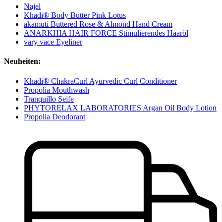
Najel
Khadi® Body Butter Pink Lotus
akamuti Buttered Rose & Almond Hand Cream
ANARKHIA HAIR FORCE Stimulierendes Haaröl
vary vace Eyeliner
Neuheiten:
Khadi® ChakraCurl Ayurvedic Curl Conditioner
Propolia Mouthwash
Tranquillo Seife
PHYTORELAX LABORATORIES Argan Oil Body Lotion
Propolia Deodorant