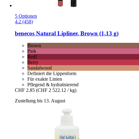
5 Optionen
4.2 (458)
benecos
Natural Lipliner, Brown (1,13 g)
Brown
Pink
Red!
Berry
Sandalwood
Definiert die Lippenform
Für exakte Linien
Pflegend & hydratisierend
CHF 2.85
(CHF 2 522.12 / kg)
Zustellung bis 13. August