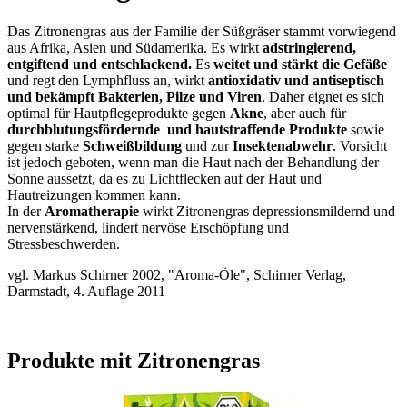
Das Zitronengras aus der Familie der Süßgräser stammt vorwiegend
aus Afrika, Asien und Südamerika. Es wirkt
adstringierend,
entgiftend und entschlackend.
Es
weitet und stärkt die Gefäße
und regt den Lymphfluss an, wirkt
antioxidativ und antiseptisch
und bekämpft Bakterien, Pilze und Viren
. Daher eignet es sich
optimal für Hautpflegeprodukte gegen
Akne
, aber auch für
durchblutungsfördernde und hautstraffende Produkte
sowie
gegen starke
Schweißbildung
und zur
Insektenabwehr
. Vorsicht
ist jedoch geboten, wenn man die Haut nach der Behandlung der
Sonne aussetzt, da es zu Lichtflecken auf der Haut und
Hautreizungen kommen kann.
In der
Aromatherapie
wirkt Zitronengras depressionsmildernd und
nervenstärkend, lindert nervöse Erschöpfung und
Stressbeschwerden.
vgl. Markus Schirner 2002, "Aroma-Öle", Schirner Verlag,
Darmstadt, 4. Auflage 2011
Produkte mit Zitronengras