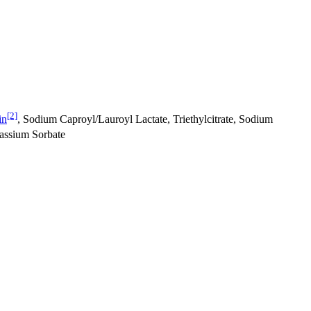
[2]
in
, Sodium Caproyl/Lauroyl Lactate, Triethylcitrate, Sodium
otassium Sorbate