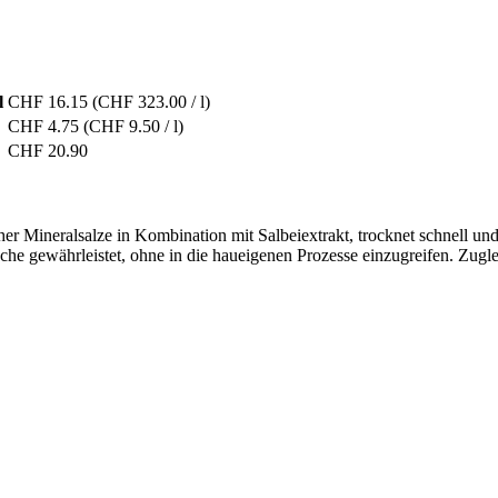
l
CHF 16.15
(CHF 323.00 / l)
CHF 4.75
(CHF 9.50 / l)
CHF 20.90
r Mineralsalze in Kombination mit Salbeiextrakt, trocknet schnell un
e gewährleistet, ohne in die haueigenen Prozesse einzugreifen. Zugle