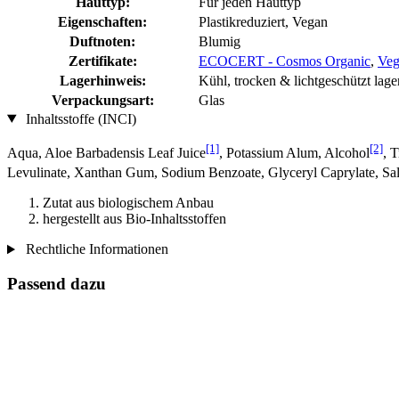
Hauttyp:
Für jeden Hauttyp
Eigenschaften:
Plastikreduziert, Vegan
Duftnoten:
Blumig
Zertifikate:
ECOCERT - Cosmos Organic
,
Veg
Lagerhinweis:
Kühl, trocken & lichtgeschützt lage
Verpackungsart:
Glas
Inhaltsstoffe (INCI)
[1]
[2]
Aqua, Aloe Barbadensis Leaf Juice
, Potassium Alum, Alcohol
, 
Levulinate, Xanthan Gum, Sodium Benzoate, Glyceryl Caprylate, Salv
Zutat aus biologischem Anbau
hergestellt aus Bio-Inhaltsstoffen
Rechtliche Informationen
Passend dazu