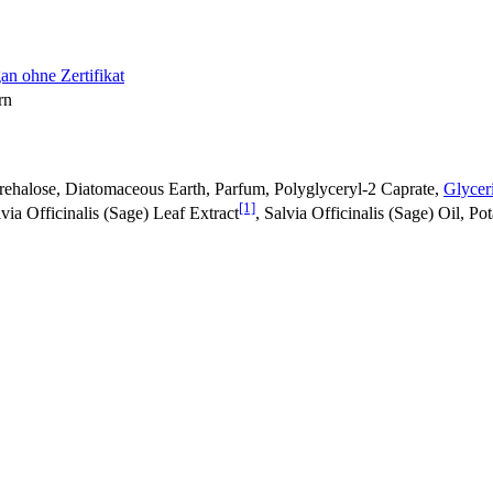
an ohne Zertifikat
rn
Trehalose, Diatomaceous Earth, Parfum, Polyglyceryl-2 Caprate,
Glycer
[1]
ia Officinalis (Sage) Leaf Extract
, Salvia Officinalis (Sage) Oil, P