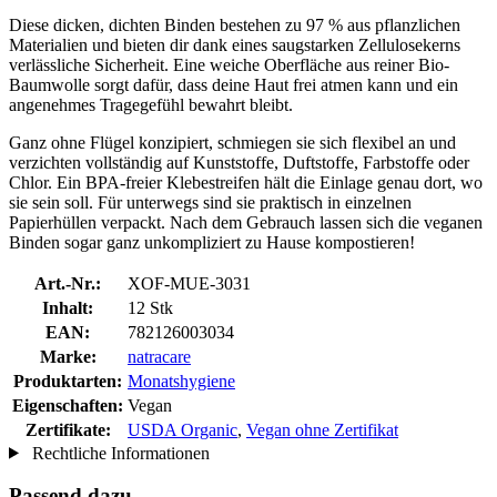
Diese dicken, dichten Binden bestehen zu 97 % aus pflanzlichen
Materialien und bieten dir dank eines saugstarken Zellulosekerns
verlässliche Sicherheit. Eine weiche Oberfläche aus reiner Bio-
Baumwolle sorgt dafür, dass deine Haut frei atmen kann und ein
angenehmes Tragegefühl bewahrt bleibt.
Ganz ohne Flügel konzipiert, schmiegen sie sich flexibel an und
verzichten vollständig auf Kunststoffe, Duftstoffe, Farbstoffe oder
Chlor. Ein BPA-freier Klebestreifen hält die Einlage genau dort, wo
sie sein soll. Für unterwegs sind sie praktisch in einzelnen
Papierhüllen verpackt. Nach dem Gebrauch lassen sich die veganen
Binden sogar ganz unkompliziert zu Hause kompostieren!
Art.-Nr.:
XOF-MUE-3031
Inhalt:
12 Stk
EAN:
782126003034
Marke:
natracare
Produktarten:
Monatshygiene
Eigenschaften:
Vegan
Zertifikate:
USDA Organic
,
Vegan ohne Zertifikat
Rechtliche Informationen
Passend dazu