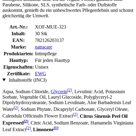
Parabene, Silikone, SLS, synthetische Farb- oder Duftstoffe
auskommt, genießt du ein unbeschwertes Pflegeerlebnis und schonst
gleichzeitig die Umwelt.
Art.-Nr.:
XOF-MUE-323
Inhalt:
30 Stk
EAN:
782126203137
Marke:
natracare
Produktarten:
Intimpflege
Hauttyp:
Für jeden Hauttyp
Eigenschaften:
Unisex
Zertifikate:
EWG
Inhaltsstoffe (INCI)
[2]
Aqua, Sodium Chloride,
Glycerin
, Levulinic Acid, Potassium
Sorbate, Vegetable Oil, Lauryl Glucoside, Polyglyceryl-2
Dipolyhydroxystearate, Sodium Levulinate, Aloe Barbadensis Leaf
[2]
Water
, Sodium Phytate, Dicaprylyl Carbonate, Glyceryl Oleate,
[2]
Calendula Officinalis Flower Extract
,
Citrus Sinensis Peel Oil
[2]
Expressed
, Citric Acid, Sodium Benzoate, Hamamelis Virginiana
[2]
[1]
Leaf Extract
,
Limonene