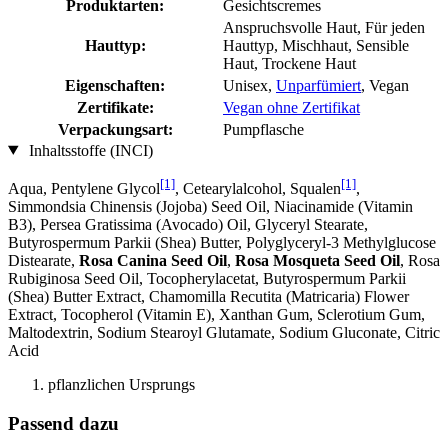
Produktarten:
Gesichtscremes
Anspruchsvolle Haut, Für jeden
Hauttyp:
Hauttyp, Mischhaut, Sensible
Haut, Trockene Haut
Eigenschaften:
Unisex,
Unparfümiert
, Vegan
Zertifikate:
Vegan ohne Zertifikat
Verpackungsart:
Pumpflasche
Inhaltsstoffe (INCI)
[1]
[1]
Aqua, Pentylene Glycol
, Cetearylalcohol, Squalen
,
Simmondsia Chinensis (Jojoba) Seed Oil, Niacinamide (Vitamin
B3), Persea Gratissima (Avocado) Oil, Glyceryl Stearate,
Butyrospermum Parkii (Shea) Butter, Polyglyceryl-3 Methylglucose
Distearate,
Rosa Canina Seed Oil
,
Rosa Mosqueta Seed Oil
, Rosa
Rubiginosa Seed Oil, Tocopherylacetat, Butyrospermum Parkii
(Shea) Butter Extract, Chamomilla Recutita (Matricaria) Flower
Extract, Tocopherol (Vitamin E), Xanthan Gum, Sclerotium Gum,
Maltodextrin, Sodium Stearoyl Glutamate, Sodium Gluconate, Citric
Acid
pflanzlichen Ursprungs
Passend dazu