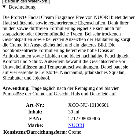
Beide in den Warenkorb
Beschreibung
Die Protect+ Facial Cream Fragrance Free von NUORI bietet deiner
Haut schützende sowie regenerierende Eigenschaften. Dank ihrer
milden sowie duftfreien Formulierung eignet sie sich auch für
strapazierte oder überempfindliche Typen. Bei sehr trockenen
Gesichtspartien sowie bei ersten Anzeichen der Hautalterung sorgt
die Creme für Ausgeglichenheit und ein glatteres Bild. Die
hochkonzentrierte Formulierung liefert eine hohe Dosis an
Antioxidantien sowie Lipiden und bietet nachhaltige Feuchtigkeit,
Komfort und Schutz. Außerdem bewahrt die Gesichtscreme vor
Umwelteinflüssen und Temperaturschwankungen. Dabei baut sie
auf vier essentielle Leitstoffe: Niacinamid, pflanzliches Squalan,
Sheabutter und Jojobaöl.
Anwendung
: Trage täglich nach der Reinigung drei bis vier
Pumpstöße der Creme auf Gesicht, Hals und Dekolleté auf.
Art.-Nr.:
XCO-NU-10100601
Inhalt:
30 ml
EAN:
5712798000906
Marke:
NUORI
Konsistenz/Darreichungsform:
Creme