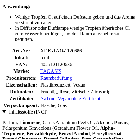
Anwendung:
Wenige Tropfen Öl auf einen Duftstein geben und das Aroma
verströmt von allein.
In Diffusor oder Duftlampe wenige Tropfen ätherisches Öl
zum Wasser hinzufügen, um den Raum angenehm zu
beduften.
Art.-Nr.:
XDK-TAO-1120686
Inhalt:
5 ml
EAN:
4025121120686
Marke:
TAOASIS
Produktarten:
Raumbeduftung
Eigenschaften:
Plastikreduziert, Vegan
Duftnoten:
Fruchtig, Rose, Zitrisch / Zitrusartig
Zertifikate:
NaTrue
,
Vegan ohne Zertifikat
Verpackungsart:
Flasche, Glas
Inhaltsstoffe (INCI)
Parfum,
Limonene
, Citrus Aurantium Peel Oil, Alcohol,
Pinene
,
Pelargonium Graveolons (Geranium) Flower Oil,
Alpha-
Terpinene
,
Benzaldehyde
,
Benzyl Alcohol
, Benzylbenzoat,