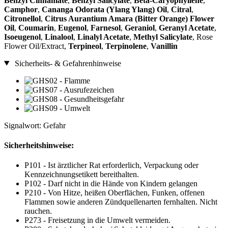
Benzyl Cinnamate
,
Benzyl Salicylate
,
Beta-Caryophyllene
,
Camphor
,
Cananga Odorata (Ylang Ylang) Oil
,
Citral
,
Citronellol
,
Citrus Aurantium Amara (Bitter Orange) Flower
Oil
,
Coumarin
,
Eugenol
,
Farnesol
,
Geraniol
,
Geranyl Acetate
,
Isoeugenol
,
Linalool
,
Linalyl Acetate
,
Methyl Salicylate
, Rose
Flower Oil/Extract,
Terpineol
,
Terpinolene
,
Vanillin
Sicherheits- & Gefahrenhinweise
Signalwort: Gefahr
Sicherheitshinweise:
P101 - Ist ärztlicher Rat erforderlich, Verpackung oder
Kennzeichnungsetikett bereithalten.
P102 - Darf nicht in die Hände von Kindern gelangen
P210 - Von Hitze, heißen Oberflächen, Funken, offenen
Flammen sowie anderen Zündquellenarten fernhalten. Nicht
rauchen.
P273 - Freisetzung in die Umwelt vermeiden.