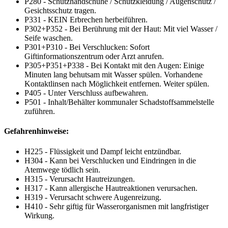
P280 - Schutzhandschuhe / Schutzkleidung / Augenschutz /
Gesichtsschutz tragen.
P331 - KEIN Erbrechen herbeiführen.
P302+P352 - Bei Berührung mit der Haut: Mit viel Wasser /
Seife waschen.
P301+P310 - Bei Verschlucken: Sofort
Giftinformationszentrum oder Arzt anrufen.
P305+P351+P338 - Bei Kontakt mit den Augen: Einige
Minuten lang behutsam mit Wasser spülen. Vorhandene
Kontaktlinsen nach Möglichkeit entfernen. Weiter spülen.
P405 - Unter Verschluss aufbewahren.
P501 - Inhalt/Behälter kommunaler Schadstoffsammelstelle
zuführen.
Gefahrenhinweise:
H225 - Flüssigkeit und Dampf leicht entzündbar.
H304 - Kann bei Verschlucken und Eindringen in die
Atemwege tödlich sein.
H315 - Verursacht Hautreizungen.
H317 - Kann allergische Hautreaktionen verursachen.
H319 - Verursacht schwere Augenreizung.
H410 - Sehr giftig für Wasserorganismen mit langfristiger
Wirkung.